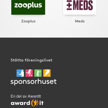
Zooplus
Meds
Stötta föreningslivet
En del av AwardIt