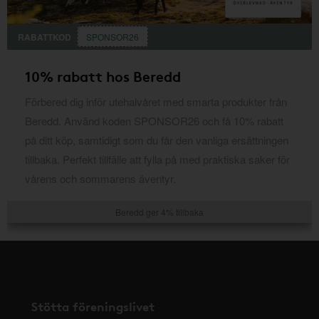
RABATTKOD
SPONSOR26
10% rabatt hos Beredd
Förbered dig inför utehalvåret med smarta produkter från
Beredd. Använd koden SPONSOR26 och få 10% rabatt
på ditt köp, samtidigt som du får den vanliga ersättningen
tillbaka. Perfekt tillfälle att fylla på med praktiska saker för
vårens och sommarens äventyr.
Beredd ger 4% tillbaka
Stötta föreningslivet