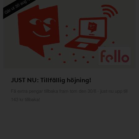
Går ut 30 aug -26
JUST NU: Tillfällig höjning!
Få extra pengar tillbaka fram tom den 30/8 - just nu upp till
143 kr tillbaka!