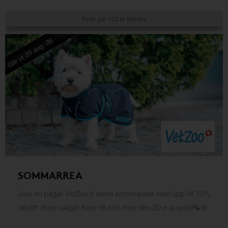
Fello ger 130 kr tillbaka
Går ut 20 aug -26
SOMMARREA
Just nu pågår VetZoo's stora sommarrea med upp till 70%
rabatt! Rean pågår fram till och med den 20:e augusti🦜🌼