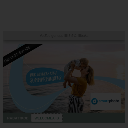
VetZoo ger upp till 3,5% tillbaka
Går ut 31 dec -26
RABATTKOD
WELCOMEAFS