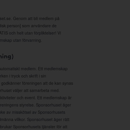
uset.se. Genom att bli medlem på
idisk person] som användare de
IS och helt utan förpliktelser! Vi
emskap utan förvarning.
ning)
 automatiskt medlem. Ett medlemskap
n i tryck och skrift i sin
 godkänner föreningen att de kan synas
huset väljer att samarbeta med.
aktiviteter och event. Ett medlemskap är
föreningens styrelse. Sponsorhuset äger
anke av misskötsel av Sponsorhusets
lmänna villkor. Sponsorhuset äger rätt
sbrukar Sponsorhusets tjänster för att