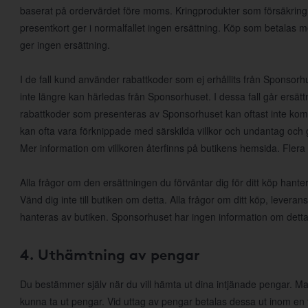
baserat på ordervärdet före moms. Kringprodukter som försäkring, f
presentkort ger i normalfallet ingen ersättning. Köp som betalas 
ger ingen ersättning.
I de fall kund använder rabattkoder som ej erhållits från Sponsorhus
inte längre kan härledas från Sponsorhuset. I dessa fall går ersätt
rabattkoder som presenteras av Sponsorhuset kan oftast inte k
kan ofta vara förknippade med särskilda villkor och undantag och 
Mer information om villkoren återfinns på butikens hemsida. Flera
Alla frågor om den ersättningen du förväntar dig för ditt köp han
Vänd dig inte till butiken om detta. Alla frågor om ditt köp, leveran
hanteras av butiken. Sponsorhuset har ingen information om detta
4. Uthämtning av pengar
Du bestämmer själv när du vill hämta ut dina intjänade pengar. Man
kunna ta ut pengar. Vid uttag av pengar betalas dessa ut inom en