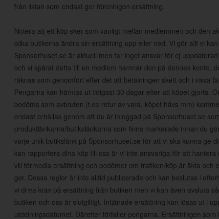
från listan som endast ger föreningen ersättning.
Notera att ett köp sker som vanligt mellan medlemmen och den aktu
olika butikerna ändra sin ersättning upp eller ned. Vi gör allt vi kan 
Sponsorhuset.se är aktuell men tar inget ansvar för ej uppdaterad
och vi spårat detta till en medlem hamnar den på dennes konto, det
räknas som genomfört efter det att betalningen skett och i vissa fall
Pengarna kan hämtas ut tidigast 30 dagar efter att köpet gjorts.
bedöms som avbruten (t ex retur av vara, köpet hävs mm) kommer 
endast erhållas genom att du är inloggad på Sponsorhuset.se so
produktlänkarna/butikslänkarna som finns markerade innan du gör e
varje unik butikslänk på Sponsorhuset.se för att vi ska kunna ge dig
kan rapportera dina köp till oss är vi inte ansvariga för att hante
vill förmedla ersättning och bedömer om trafiken/köp är äkta och 
ger. Dessa regler är inte alltid publicerade och kan beslutas i eft
vi driva krav på ersättning från butiken men vi kan även avsluta såda
butiken och oss är slutgiltigt. Intjänade ersättning kan lösas ut i up
utdelningsdatumet. Därefter förfaller pengarna. Ersättningen som 