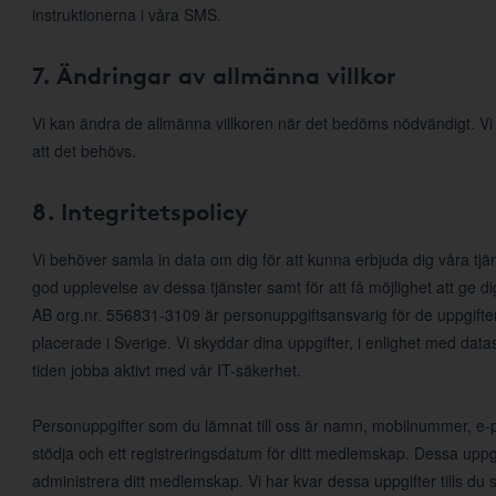
instruktionerna i våra SMS.
7. Ändringar av allmänna villkor
Vi kan ändra de allmänna villkoren när det bedöms nödvändigt. V
att det behövs.
8. Integritetspolicy
Vi behöver samla in data om dig för att kunna erbjuda dig våra tjä
god upplevelse av dessa tjänster samt för att få möjlighet att ge
AB org.nr. 556831-3109 är personuppgiftsansvarig för de uppgifte
placerade i Sverige. Vi skyddar dina uppgifter, i enlighet med da
tiden jobba aktivt med vår IT-säkerhet.
Personuppgifter som du lämnat till oss är namn, mobilnummer, e-po
stödja och ett registreringsdatum för ditt medlemskap. Dessa uppgi
administrera ditt medlemskap. Vi har kvar dessa uppgifter tills d