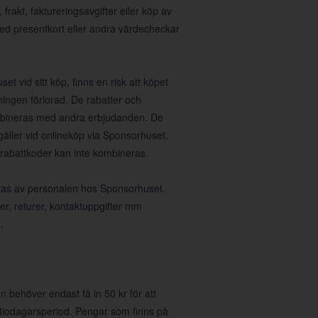
rakt, faktureringsavgifter eller köp av
med presentkort eller andra värdecheckar
et vid sitt köp, finns en risk att köpet
ningen förlorad. De rabatter och
ombineras med andra erbjudanden. De
gäller vid onlineköp via Sponsorhuset.
 rabattkoder kan inte kombineras.
teras av personalen hos Sponsorhuset.
ser, returer, kontaktuppgifter mm
.
 behöver endast få in 50 kr för att
 tiodagarsperiod. Pengar som finns på