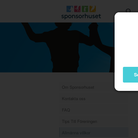
S
Om Sponsorhuset
Kontakta oss
FAQ
Tips Till Föreningen
Allmänna villkor