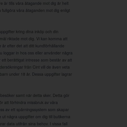
e år tills våra åtagande mot dig är helt
a fullgöra våra åtaganden mot dig enligt
gifter kring dina inköp och din
mål riktade mot dig. Vi kan komma att
år efter det att ditt kundförhållande
u loggar in hos oss eller använder några
 ett berättigat intresse som består av att
dersökningar från Cint vill de även veta
barn under 18 år. Dessa uppgifter lagrar
 besöker samt när detta sker. Detta gör
för att förhindra missbruk av våra
 oss av ett spårningssystem som skapar
ut några uppgifter om dig till butikerna
ar data utifrån sina behov. I vissa fall