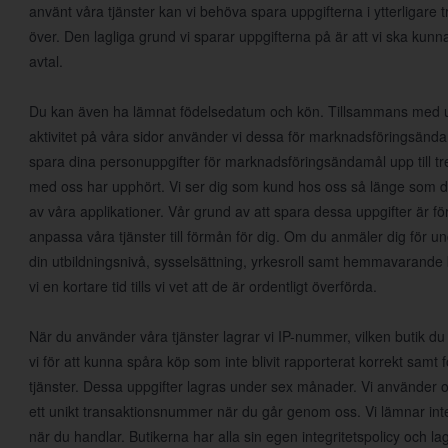
använt våra tjänster kan vi behöva spara uppgifterna i ytterligare tr
över. Den lagliga grund vi sparar uppgifterna på är att vi ska kunn
avtal.
Du kan även ha lämnat födelsedatum och kön. Tillsammans med upp
aktivitet på våra sidor använder vi dessa för marknadsföringsända
spara dina personuppgifter för marknadsföringsändamål upp till tre 
med oss har upphört. Vi ser dig som kund hos oss så länge som d
av våra applikationer. Vår grund av att spara dessa uppgifter är för
anpassa våra tjänster till förmån för dig. Om du anmäler dig för un
din utbildningsnivå, sysselsättning, yrkesroll samt hemmavarande 
vi en kortare tid tills vi vet att de är ordentligt överförda.
När du använder våra tjänster lagrar vi IP-nummer, vilken butik du
vi för att kunna spåra köp som inte blivit rapporterat korrekt samt 
tjänster. Dessa uppgifter lagras under sex månader. Vi använder
ett unikt transaktionsnummer när du går genom oss. Vi lämnar inte 
när du handlar. Butikerna har alla sin egen integritetspolicy och lagr