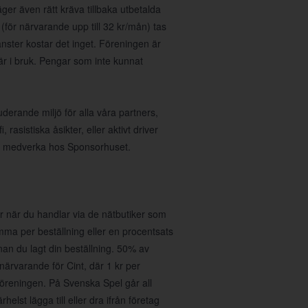
ger även rätt kräva tillbaka utbetalda
(för närvarande upp till 32 kr/mån) tas
nster kostar det inget. Föreningen är
 är i bruk. Pengar som inte kunnat
uderande miljö för alla våra partners,
asistiska åsikter, eller aktivt driver
 att medverka hos Sponsorhuset.
 när du handlar via de nätbutiker som
umma per beställning eller en procentsats
nan du lagt din beställning. 50% av
r närvarande för Cint, där 1 kr per
föreningen. På Svenska Spel går all
helst lägga till eller dra ifrån företag