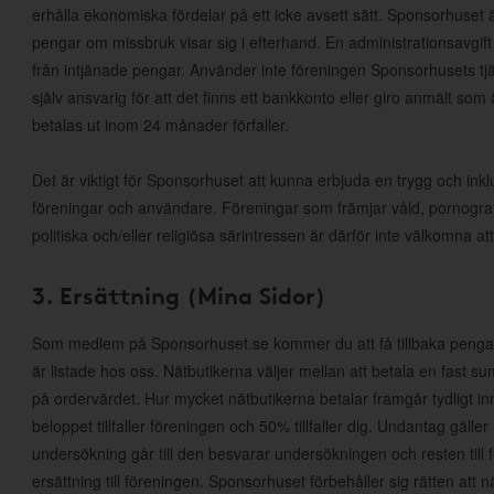
erhålla ekonomiska fördelar på ett icke avsett sätt. Sponsorhuset ä
pengar om missbruk visar sig i efterhand. En administrationsavgift 
från intjänade pengar. Använder inte föreningen Sponsorhusets tjä
själv ansvarig för att det finns ett bankkonto eller giro anmält som
betalas ut inom 24 månader förfaller.
Det är viktigt för Sponsorhuset att kunna erbjuda en trygg och inkl
föreningar och användare. Föreningar som främjar våld, pornografi, r
politiska och/eller religiösa särintressen är därför inte välkomna
3. Ersättning (Mina Sidor)
Som medlem på Sponsorhuset.se kommer du att få tillbaka pengar
är listade hos oss. Nätbutikerna väljer mellan att betala en fast s
på ordervärdet. Hur mycket nätbutikerna betalar framgår tydligt in
beloppet tillfaller föreningen och 50% tillfaller dig. Undantag gälle
undersökning går till den besvarar undersökningen och resten till 
ersättning till föreningen. Sponsorhuset förbehåller sig rätten att när