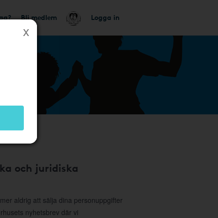
tag?
Bli medlem
Logga in
ka och juridiska
r aldrig att sälja dina personuppgifter
sorhusets nyhetsbrev där vi