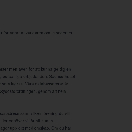
i informerar användaren om vi bedömer
nster men även för att kunna ge dig en
 dig personliga erbjudanden. Sponsorhuset
r som lagras. Våra databasservrar är
taskyddsförordningen, genom att hela
stadress samt vilken förening du vill
fter behöver vi för att kunna
u säger upp ditt medlemskap. Om du har