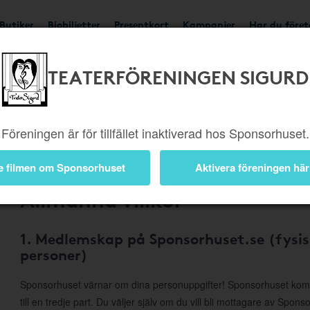
Butiker
Biobiljetter
Presentkort
Kampanjer
Har du före
TEATERFÖRENINGEN SIGURD
Om Sponsorhuset
Föreningen är för tillfället inaktiverad hos Sponsorhuset.
e filmen om Sponsorhuset
Aktivera föreningen här
Allmänna villkor
1. Medlemskap på Sponsorhuset.se (fysis
personer)
Sponsorhuset värnar om dina personuppgifter! Sponsorhuset komme
till en tredje part. Du väljer själv om du vill bli mottagare av Spon