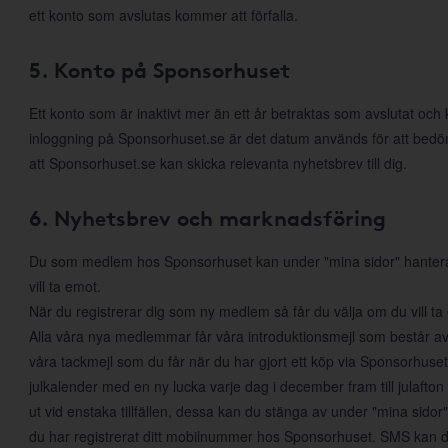
ett konto som avslutas kommer att förfalla.
5. Konto på Sponsorhuset
Ett konto som är inaktivt mer än ett år betraktas som avslutat och
inloggning på Sponsorhuset.se är det datum används för att bed
att Sponsorhuset.se kan skicka relevanta nyhetsbrev till dig.
6. Nyhetsbrev och marknadsföring
Du som medlem hos Sponsorhuset kan under "mina sidor" hantera di
vill ta emot.
När du registrerar dig som ny medlem så får du välja om du vill t
Alla våra nya medlemmar får våra introduktionsmejl som består a
våra tackmejl som du får när du har gjort ett köp via Sponsorhuset. 
julkalender med en ny lucka varje dag i december fram till julafton
ut vid enstaka tillfällen, dessa kan du stänga av under "mina sido
du har registrerat ditt mobilnummer hos Sponsorhuset. SMS kan du