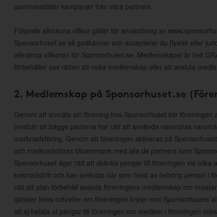
sammanställer kampanjer från våra partners.
Följande allmänna villkor gäller för användning av www.sponsorh
Sponsorhuset.se så godkänner och accepterar du [fysisk eller jur
allmänna villkoren för Sponsorhuset.se. Medlemskapet är helt GRAT
förbehåller oss rätten att neka medlemskap eller att avsluta medl
2. Medlemskap på Sponsorhuset.se (Före
Genom att anmäla sin förening hos Sponsorhuset blir föreningen
innebär att bägge parterna har rätt att använda varandras varumärke
marknadsföring. Genom att föreningen aktiveras på Sponsorhuset
och marknadsföras tillsammans med alla de partners som Sponsor
Sponsorhuset äger rätt att skänka pengar till föreningen via olika 
kostnadsfritt och kan avslutas när som helst av behörig person i 
rätt att utan förbehåll avsluta föreningens medlemskap om misst
tjänster finns och/eller om föreningen bryter mot Sponsorhusets al
att ej betala ut pengar till föreningen om medlem i föreningen mis