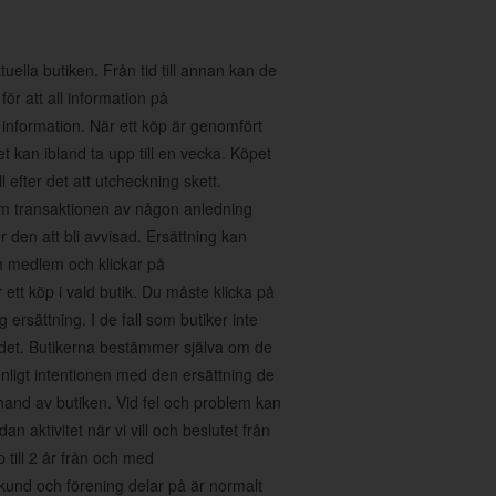
ella butiken. Från tid till annan kan de
för att all information på
 information. När ett köp är genomfört
 kan ibland ta upp till en vecka. Köpet
 efter det att utcheckning skett.
 Om transaktionen av någon anledning
den att bli avvisad. Ersättning kan
m medlem och klickar på
tt köp i vald butik. Du måste klicka på
 ersättning. I de fall som butiker inte
ra det. Butikerna bestämmer själva om de
enligt intentionen med den ersättning de
erhand av butiken. Vid fel och problem kan
n aktivitet när vi vill och beslutet från
p till 2 år från och med
kund och förening delar på är normalt