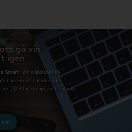
att gå via
t igen
i din webläsare så
la Smart
 du besöker en nätbutik som
uset. Det tar knappt en minut och
smart