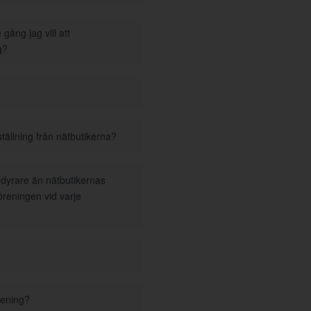
gång jag vill att
g?
tällning från nätbutikerna?
i dyrare än nätbutikernas
föreningen vid varje
rening?