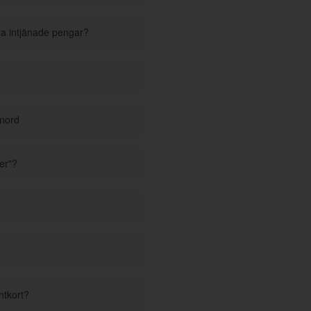
ina intjänade pengar?
enord
er"?
ntkort?