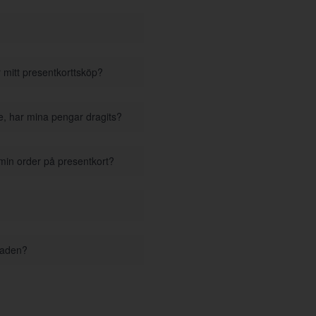
r mitt presentkorttsköp?
se, har mina pengar dragits?
 min order på presentkort?
staden?