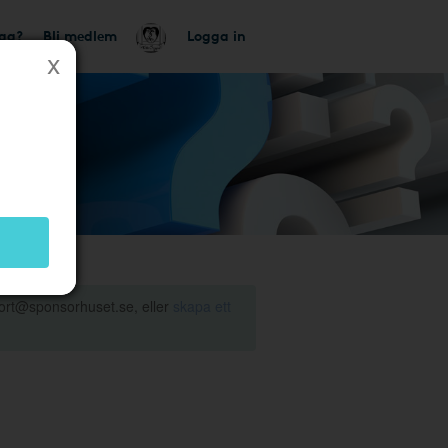
tag?
Bli medlem
Logga in
ort@sponsorhuset.se, eller
skapa ett