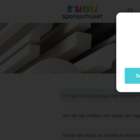
S
Om jag har funderingar eller behöver 
Hur blir jag medlem och kostar det nå
Kostar det något att anmäla sin förenin