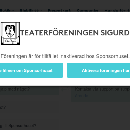
Butiker
Biobiljetter
Presentkort
Kampanjer
Har du före
TEATERFÖRENINGEN SIGURD
Frågor och Svar
Föreningen är för tillfället inaktiverad hos Sponsorhuset.
e filmen om Sponsorhuset
Aktivera föreningen här
hjälp med något?
Kontakta vår support på supp
ärende
.
got?
g till Sponsorhuset?