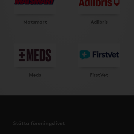
Matsmart
Adlibris
Meds
FirstVet
Stötta föreningslivet