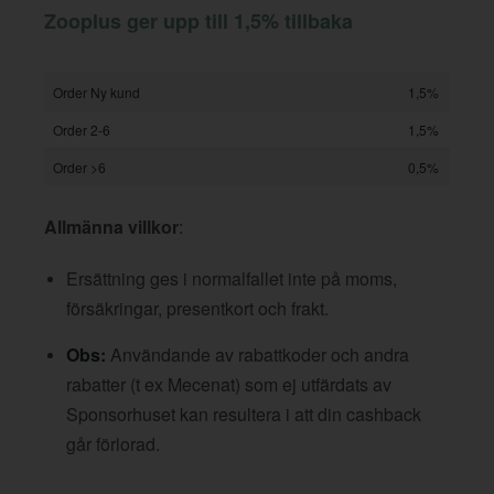
Zooplus ger upp till 1,5% tillbaka
Order Ny kund
1,5%
Order 2-6
1,5%
Order >6
0,5%
Allmänna villkor
:
Ersättning ges i normalfallet inte på moms,
försäkringar, presentkort och frakt.
Obs:
Användande av rabattkoder och andra
rabatter (t ex Mecenat) som ej utfärdats av
Sponsorhuset kan resultera i att din cashback
går förlorad.