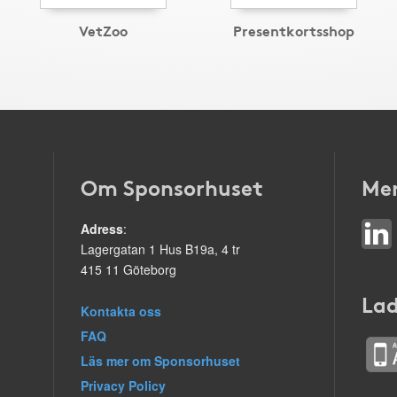
VetZoo
Presentkortsshop
Om Sponsorhuset
Mer
Adress
:
Lagergatan 1 Hus B19a, 4 tr
415 11 Göteborg
Lad
Kontakta oss
FAQ
Läs mer om Sponsorhuset
Privacy Policy