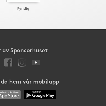
Fyndiq
 av Sponsorhuset
da hem vår mobilapp