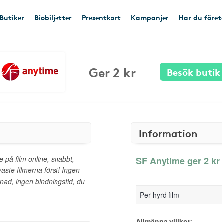
Butiker
Biobiljetter
Presentkort
Kampanjer
Har du före
Ger 2 kr
Besök butik
Information
e på film online, snabbt,
SF Anytime ger 2 kr 
aste filmerna först! Ingen
ad, ingen bindningstid, du
Per hyrd film
Allmänna villkor
: