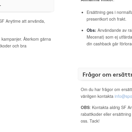
r
Ersättning ges i normalf
presentkort och frakt.
 SF Anytime att använda,
Obs:
Användande av raba
Mecenat) som ej utfärdat
va kampanjer. Återkom gärna
din cashback går förlora
ttkoder och bra
Frågor om ersätt
Om du har frågor om ersätt
vänligen kontakta
info@spo
OBS
: Kontakta aldrig SF A
rabattkoder eller ersättnin
oss. Tack!