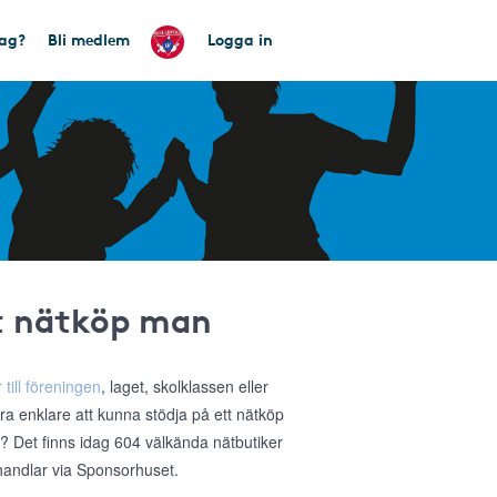
tag?
Bli medlem
Logga in
tt nätköp man
 till föreningen
, laget, skolklassen eller
ra enklare att kunna stödja på ett nätköp
a? Det finns idag 604 välkända nätbutiker
 handlar via Sponsorhuset.