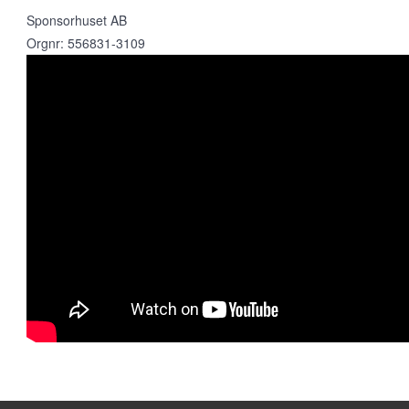
Sponsorhuset AB
Orgnr: 556831-3109