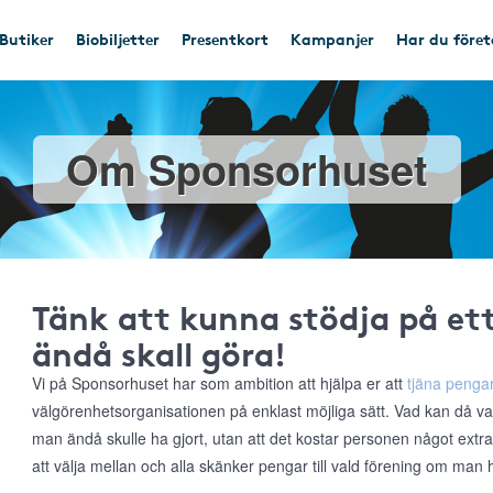
Butiker
Biobiljetter
Presentkort
Kampanjer
Har du före
Om Sponsorhuset
Tänk att kunna stödja på e
ändå skall göra!
Vi på Sponsorhuset har som ambition att hjälpa er att
tjäna pengar
välgörenhetsorganisationen på enklast möjliga sätt. Vad kan då va
man ändå skulle ha gjort, utan att det kostar personen något extr
att välja mellan och alla skänker pengar till vald förening om man