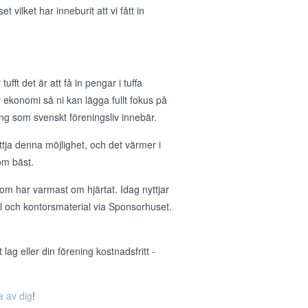
ilket har inneburit att vi fått in
ufft det är att få in pengar i tuffa
 er ekonomi så ni kan lägga fullt fokus på
g som svenskt föreningsliv innebär.
tja denna möjlighet, och det värmer i
om bäst.
om har varmast om hjärtat. Idag nyttjar
ll och kontorsmaterial via Sponsorhuset.
ag eller din förening kostnadsfritt -
a av dig
!