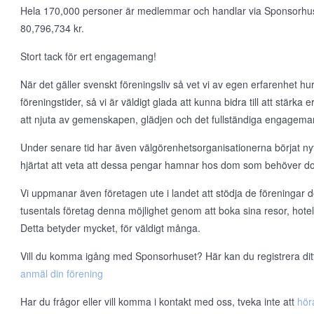
Hela 170,000 personer är medlemmar och handlar via Sponsorhuset v
80,796,734 kr.
Stort tack för ert engagemang!
När det gäller svenskt föreningsliv så vet vi av egen erfarenhet hur t
föreningstider, så vi är väldigt glada att kunna bidra till att stärka
att njuta av gemenskapen, glädjen och det fullständiga engageman
Under senare tid har även välgörenhetsorganisationerna börjat nyt
hjärtat att veta att dessa pengar hamnar hos dom som behöver d
Vi uppmanar även företagen ute i landet att stödja de föreningar d
tusentals företag denna möjlighet genom att boka sina resor, hote
Detta betyder mycket, för väldigt många.
Vill du komma igång med Sponsorhuset? Här kan du registrera ditt l
anmäl din förening
Har du frågor eller vill komma i kontakt med oss, tveka inte att
hör