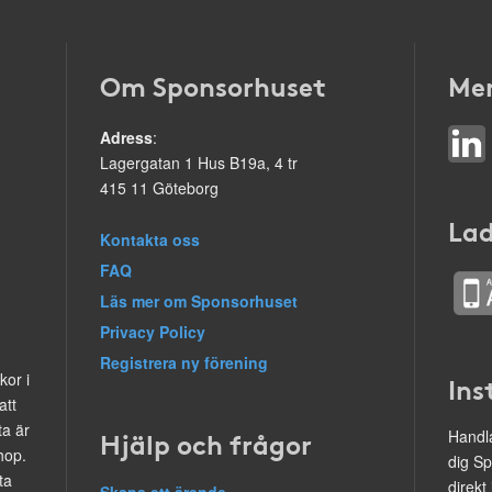
Om Sponsorhuset
Mer
Adress
:
Lagergatan 1 Hus B19a, 4 tr
415 11 Göteborg
Lad
Kontakta oss
FAQ
Läs mer om Sponsorhuset
Privacy Policy
Registrera ny förening
kor i
Ins
att
ta är
Hjälp och frågor
Handla
hop.
dig Sp
ta
direkt