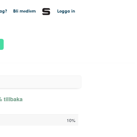
tag?
Bli medlem
Logga in
 tillbaka
10%