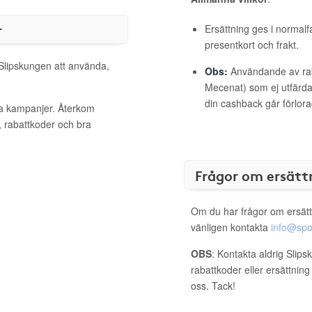
r
Ersättning ges i normalf
presentkort och frakt.
 Slipskungen att använda,
Obs:
Användande av raba
Mecenat) som ej utfärdat
din cashback går förlora
va kampanjer. Återkom
, rabattkoder och bra
Frågor om ersätt
Om du har frågor om ersätt
vänligen kontakta
info@spo
OBS
: Kontakta aldrig Slip
rabattkoder eller ersättnin
oss. Tack!