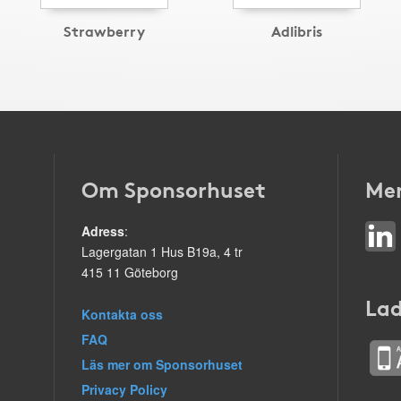
Strawberry
Adlibris
Om Sponsorhuset
Mer
Adress
:
Lagergatan 1 Hus B19a, 4 tr
415 11 Göteborg
Lad
Kontakta oss
FAQ
Läs mer om Sponsorhuset
Privacy Policy