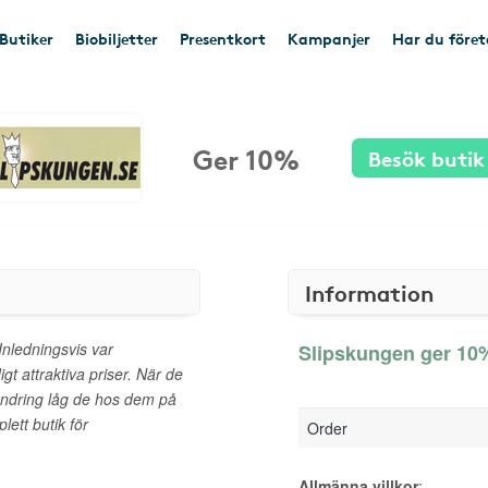
Butiker
Biobiljetter
Presentkort
Kampanjer
Har du före
Ger 10%
Besök butik
Information
nledningsvis var
Slipskungen ger 10%
igt attraktiva priser. När de
undring låg de hos dem på
ett butik för
Order
Allmänna villkor
: