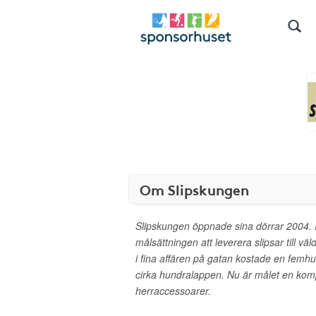
Om Slipskungen
Slipskungen öppnade sina dörrar 2004. I
målsättningen att leverera slipsar till väld
i fina affären på gatan kostade en femh
cirka hundralappen. Nu är målet en kompl
herraccessoarer.