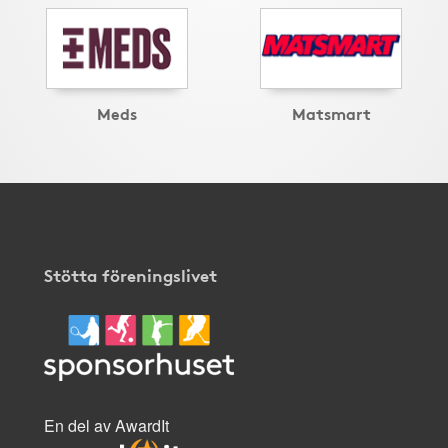
Meds
Matsmart
Stötta föreningslivet
En del av AwardIt