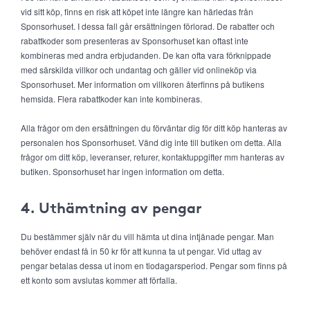
vid sitt köp, finns en risk att köpet inte längre kan härledas från
Sponsorhuset. I dessa fall går ersättningen förlorad. De rabatter och
rabattkoder som presenteras av Sponsorhuset kan oftast inte
kombineras med andra erbjudanden. De kan ofta vara förknippade
med särskilda villkor och undantag och gäller vid onlineköp via
Sponsorhuset. Mer information om villkoren återfinns på butikens
hemsida. Flera rabattkoder kan inte kombineras.
Alla frågor om den ersättningen du förväntar dig för ditt köp hanteras av
personalen hos Sponsorhuset. Vänd dig inte till butiken om detta. Alla
frågor om ditt köp, leveranser, returer, kontaktuppgifter mm hanteras av
butiken. Sponsorhuset har ingen information om detta.
4. Uthämtning av pengar
Du bestämmer själv när du vill hämta ut dina intjänade pengar. Man
behöver endast få in 50 kr för att kunna ta ut pengar. Vid uttag av
pengar betalas dessa ut inom en tiodagarsperiod. Pengar som finns på
ett konto som avslutas kommer att förfalla.