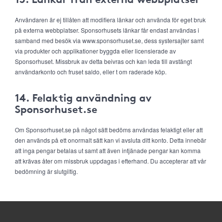
Användaren är ej tillåten att modifiera länkar och använda för eget bruk
på externa webbplatser. Sponsorhusets länkar får endast användas i
samband med besök via www.sponsorhuset.se, dess systersajter samt
via produkter och applikationer byggda eller licensierade av
Sponsorhuset. Missbruk av detta beivras och kan leda till avstängt
användarkonto och fruset saldo, eller t om raderade köp.
14. Felaktig användning av
Sponsorhuset.se
Om Sponsorhuset.se på något sätt bedöms användas felaktigt eller att
den används på ett onormalt sätt kan vi avsluta ditt konto. Detta innebär
att inga pengar betalas ut samt att även intjänade pengar kan komma
att krävas åter om missbruk uppdagas i efterhand. Du accepterar att vår
bedömning är slutgiltig.