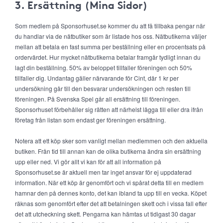
3. Ersättning (Mina Sidor)
Som medlem på Sponsorhuset.se kommer du att få tillbaka pengar när
du handlar via de nätbutiker som är listade hos oss. Nätbutikerna väljer
mellan att betala en fast summa per beställning eller en procentsats på
ordervärdet. Hur mycket nätbutikerna betalar framgår tydligt innan du
lagt din beställning. 50% av beloppet tillfaller föreningen och 50%
tillfaller dig. Undantag gäller närvarande för Cint, där 1 kr per
undersökning går till den besvarar undersökningen och resten till
föreningen. På Svenska Spel går all ersättning till föreningen.
Sponsorhuset förbehåller sig rätten att närhelst lägga till eller dra ifrån
företag från listan som endast ger föreningen ersättning.
Notera att ett köp sker som vanligt mellan medlemmen och den aktuella
butiken. Från tid till annan kan de olika butikerna ändra sin ersättning
upp eller ned. Vi gör allt vi kan för att all information på
Sponsorhuset.se är aktuell men tar inget ansvar för ej uppdaterad
information. När ett köp är genomfört och vi spårat detta till en medlem
hamnar den på dennes konto, det kan ibland ta upp till en vecka. Köpet
räknas som genomfört efter det att betalningen skett och i vissa fall efter
det att utcheckning skett. Pengarna kan hämtas ut tidigast 30 dagar