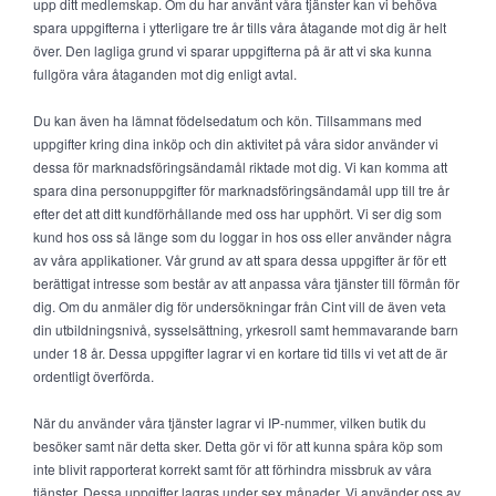
upp ditt medlemskap. Om du har använt våra tjänster kan vi behöva
spara uppgifterna i ytterligare tre år tills våra åtagande mot dig är helt
över. Den lagliga grund vi sparar uppgifterna på är att vi ska kunna
fullgöra våra åtaganden mot dig enligt avtal.
Du kan även ha lämnat födelsedatum och kön. Tillsammans med
uppgifter kring dina inköp och din aktivitet på våra sidor använder vi
dessa för marknadsföringsändamål riktade mot dig. Vi kan komma att
spara dina personuppgifter för marknadsföringsändamål upp till tre år
efter det att ditt kundförhållande med oss har upphört. Vi ser dig som
kund hos oss så länge som du loggar in hos oss eller använder några
av våra applikationer. Vår grund av att spara dessa uppgifter är för ett
berättigat intresse som består av att anpassa våra tjänster till förmån för
dig. Om du anmäler dig för undersökningar från Cint vill de även veta
din utbildningsnivå, sysselsättning, yrkesroll samt hemmavarande barn
under 18 år. Dessa uppgifter lagrar vi en kortare tid tills vi vet att de är
ordentligt överförda.
När du använder våra tjänster lagrar vi IP-nummer, vilken butik du
besöker samt när detta sker. Detta gör vi för att kunna spåra köp som
inte blivit rapporterat korrekt samt för att förhindra missbruk av våra
tjänster. Dessa uppgifter lagras under sex månader. Vi använder oss av