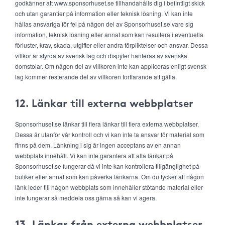
godkänner att www.sponsorhuset.se tillhandahålls dig i befintligt skick
och utan garantier på information eller teknisk lösning. Vi kan inte
hållas ansvariga för fel på någon del av Sponsorhuset.se vare sig
information, teknisk lösning eller annat som kan resultera i eventuella
förluster, krav, skada, utgifter eller andra förpliktelser och ansvar. Dessa
villkor är styrda av svensk lag och dispyter hanteras av svenska
domstolar. Om någon del av villkoren inte kan appliceras enligt svensk
lag kommer resterande del av villkoren fortfarande att gälla.
12. Länkar till externa webbplatser
Sponsorhuset.se länkar till flera länkar till flera externa webbplatser.
Dessa är utanför vår kontroll och vi kan inte ta ansvar för material som
finns på dem. Länkning i sig är ingen acceptans av en annan
webbplats innehåll. Vi kan inte garantera att alla länkar på
Sponsorhuset.se fungerar då vi inte kan kontrollera tillgänglighet på
butiker eller annat som kan påverka länkarna. Om du tycker att någon
länk leder till någon webbplats som innehåller stötande material eller
inte fungerar så meddela oss gärna så kan vi agera.
13. Länkar från externa webbplatser