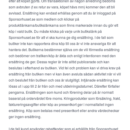
efter att köpet gjorts. Om transaktionen av någon anledning bedöms
som avbruten (t ex retur av vara, köpet hävs mm) kommer den att bli
avvisad. Ersättning kan endast erhållas genom att du är inloggad på
Sponsorhuset.se som medlem och klickar på
produktlänkarna/butikslänkarna som finns markerade innan du gör ett
köp i vald butik. Du måste klicka på varje unik butikslänk på
Sponsorhuset.se för att vi ska kunna ge dig ersättning. I de fall som
butiker inte kan rapportera dina köp till oss är vi inte ansvariga för att
hantera det. Butikerna bestämmer själva om de vill förmedla ersättning
och bedömer om trafiken/köp är äkta och enligt intentionen med den
ersättning de ger. Dessa regler är inte alltid publicerade och kan
beslutas i efterhand av butiken. Vid fel och problem kan vi driva krav på
ersättning från butiken men vi kan även avsluta sådan aktivitet när vi vill
och beslutet från butiken och oss är slutgiltigt. Intjänade ersättning kan
lösas ut i upp till 2 år från och med utdelningsdatumet. Därefter förfaller
pengarna. Ersättningen som kund och förening delar på är normalt
baserat på ordervärdet före moms. Kringprodukter som försäkring, frakt,
faktureringsavgifter eller köp av presentkort ger i normalfallet ingen
ersättning. Köp som betalas med presentkort eller andra värdecheckar
ger ingen ersättning.
I de fall kund använder rabattkoder som ej erhållits från Sponsorhuset