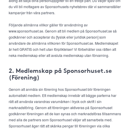
aldrig att sälja dina personuppgifter till en tredje part. Du väljer själv om
du vill bli mottagare av Sponsorhusets nyhetsbrev där vi sammanställer
kampanjer från våra partners.
Följande allmänna villkor gäller för användning av
www.sponsorhuset.se. Genom att bli medlem på Sponsorhuset.se så
godkänner och accepterar du [fysisk eller juridisk person] som
användare de allmänna villkoren för Sponsorhuset.se. Medlemskapet
är helt GRATIS och helt utan förpliktelser! Vi förbehåller oss rätten att
neka medlemskap eller att avsluta medlemskap utan förvarning.
2. Medlemskap på Sponsorhuset.se
(Förening)
Genom att anmäla sin förening hos Sponsorhuset blir föreningen
automatiskt medlem. Ett medlemskap innebär att bägge parterna har
rätt att använda varandras varumärken i tryck och skrift i sin
marknadsföring. Genom att föreningen aktiveras på Sponsorhuset
godkänner föreningen att de kan synas och marknadsföras tillsammans
med alla de partners som Sponsorhuset väljer att samarbeta med.
Sponsorhuset äger rätt att skänka pengar till föreningen via olika