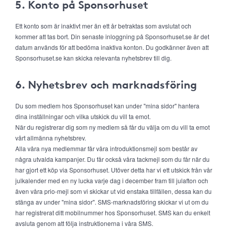
5. Konto på Sponsorhuset
Ett konto som är inaktivt mer än ett år betraktas som avslutat och
kommer att tas bort. Din senaste inloggning på Sponsorhuset.se är det
datum används för att bedöma inaktiva konton. Du godkänner även att
Sponsorhuset.se kan skicka relevanta nyhetsbrev till dig.
6. Nyhetsbrev och marknadsföring
Du som medlem hos Sponsorhuset kan under "mina sidor" hantera
dina inställningar och vilka utskick du vill ta emot.
När du registrerar dig som ny medlem så får du välja om du vill ta emot
vårt allmänna nyhetsbrev.
Alla våra nya medlemmar får våra introduktionsmejl som består av
några utvalda kampanjer. Du får också våra tackmejl som du får när du
har gjort ett köp via Sponsorhuset. Utöver detta har vi ett utskick från vår
julkalender med en ny lucka varje dag i december fram till julafton och
även våra prio-mejl som vi skickar ut vid enstaka tillfällen, dessa kan du
stänga av under "mina sidor". SMS-marknadsföring skickar vi ut om du
har registrerat ditt mobilnummer hos Sponsorhuset. SMS kan du enkelt
avsluta genom att följa instruktionerna i våra SMS.