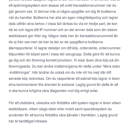
ett spårningssystem som skapar ett unikt transaktionsnummer när du
går genom oss. Vi lämnar inte ut några uppgifter om dig till butikerna
när du handlar. Butikerna har alla sin egen integritetspolicy och lagrar
data utifrån sina behov. I vissa fall länkas du via en tredje part, de kan
då se och lagra ditt IP-nummer och en del annan data som din dators
webbläsare ger ifrån sig. Någon data mer än transaktionsnummret får
de ej från oss men de kan ta del av de uppgifterna butikerna
återrapporterar. Vi lagrar detaljer om ditt köp, ordervärde, ordernummer,
tidpunkten för köpet samt i vissa fall varugrupp. Detta görs för att kunna
ge dig och din förening korrekt provision. Vi visar även dina köp på din
föreningssida. Du kan ändra inställningarna för detta under ”Mina sidor
-Inställningar”. Här ändrar du också om du inte vill ha mejl där ditt
senaste köp redovisas. Om du rapporterar ett saknat köp lagrar vi även
dina kommentarer tills ärendet är avklarat. Laglig grund för detta är att
vi ska kunna fullgöra våra åtaganden mot dig enligt avtal.
För att utvärdera, utveckla och förbättra vårt system lagrar vi även vilken
webbläsare, vilken slags dator eller mobil samt operativsystem du
använder för att kunna förbättra våra tjänster i framtiden. Laglig grund
här är berättigat intresse.