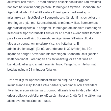
aktiviteter och event. Ett medlemskap är kostnadsfritt och kan avslutas
när som helst av behörig person i föreningens styrelse. Sponsorhuset
äger rätt att utan förbehåll avsluta föreningens medlemskap om
misstanke av misskötsel av Sponsorhusets tjänster finns och/eller om
föreningen bryter mot Sponsorhusets allmänna villkor. Sponsorhuset
äger rätt att ej betala ut pengar till föreningen om medlem i föreningen
missbrukar Sponsorhusets tjänster för att erhålla ekonomiska fördelar
på ett icke avsett sätt. Sponsorhuset äger även rätt kräva tillbaka
utbetalda pengar om missbruk visar sig i efterhand. En
administrationsavgift (för närvarande upp till 32 kr/mån) tas från
intjänade pengar. Använder inte föreningen Sponsorhusets tjänster
kostar det inget. Föreningen är själv ansvarig för att det finns ett
bankkonto eller giro anmält som är i bruk. Pengar som inte kunnat
betalas ut inom 24 månader förfaller.
Det är viktigt för Sponsorhuset att kunna erbjuda en trygg och
inkluderande miljö för alla våra partners, föreningar och användare.
Föreningar som främjar våld, pornografi, rasistiska åsikter, eller aktivt
driver politiska och/eller religiösa särintressen är därför inte välkomna
att medverka hos Sponsorhuset.