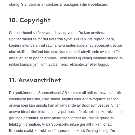
ofarlig. Standard är att cookies är påslagen i din webbläsare.
10. Copyright
Sponsorhuset.se är skyddad av copyright. Du kan använda
Sponsorhuset.se för det avsedda syftet. Du kan inte reproducera,
kopiera eller på annat sätt hantera material/delar av Sponsorhuset.se
utan skriftligt tillstånd från oss. Kommersiellt utnyttjande av sajten för
annat än att få poäng anmäls. Detta avser ej vanlig marknadsföring av
reklamkampanjer i form av banners, reklamtexter eller loggor.
11. Ansvarsfrihet
Du godkänner att Sponsorhuset AB kommer att hållas ansvarslöst för
eventuella förluster, krav, skada, utgifter eller andra förpliktelser och
ansvar som kan uppstå från användande av Sponsorhuset.se. Vi tar
ansvar för att den information vi publicerar är aktuell och korrekt, men
ger inga garantier. Vi accepterar inga former av krav på grund av
felaktig information. Vi på Sponsorhuset.se gör allt vi kan för att
tillhanda exakt, korrekt och fungerande teknisk lösning till dig. Du