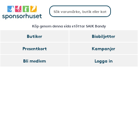
Köp genom denna sida stöttar SAIK Bandy
Butiker
Biobiljetter
Handla
Presentkort
Kampanjer
Smart
Bli medlem
Logga in
Glömmer
Lägg
du
till
av
Handla
att
Smart