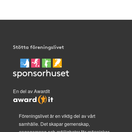
här
.
Stötta föreningslivet
En del av AwardIt
Föreningslivet är en viktig del av vårt
samhälle. Det skapar gemenskap,
engagemang och möjligheter för människor