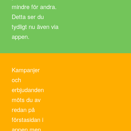
mindre för andra.
Detta ser du
tydligt nu även via
appen.
Kampanjer
och
erbjudanden
möts du av
redan på
förstasidan i
appen men