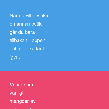
När du vill besöka
en annan butik
går du bara
tillbaka till appen
och gör likadant
igen.
Vi har som
vanligt
mängder av