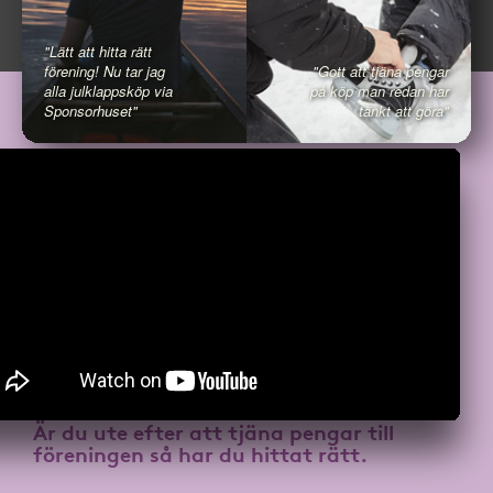
"Lätt att hitta rätt
förening! Nu tar jag
"Gott att tjäna pengar
alla julklappsköp via
på köp man redan har
Sponsorhuset"
tänkt att göra"
Är du ute efter att
tjäna pengar till
föreningen
så har du hittat rätt.