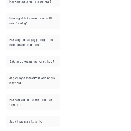
När kan jag ta ut mina pengar?
Kan jag skänka mina pengar till
min förening?
Hur lång tid har jag på mig att ta ut
mina intjänade pengar?
Saknar du ersättning för ett köp?
Jag vill byta mailadress och ändra
lösenord
Hur kan jag se när mina pengar
"förfaller"?
Jag vill radera mitt konto