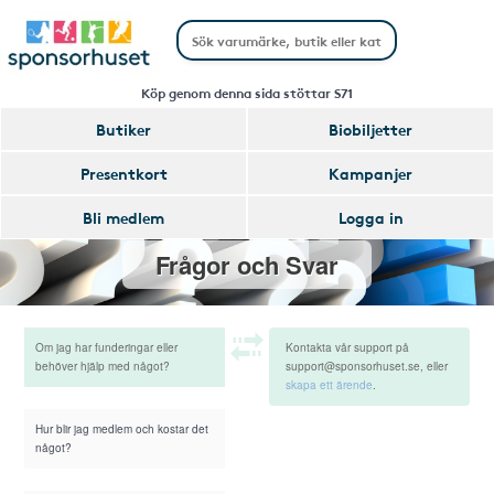
Köp genom denna sida stöttar S71
Butiker
Biobiljetter
Presentkort
Kampanjer
Bli medlem
Logga in
Frågor och Svar
Om jag har funderingar eller
Kontakta vår support på
behöver hjälp med något?
support@sponsorhuset.se, eller
skapa ett ärende
.
Hur blir jag medlem och kostar det
något?