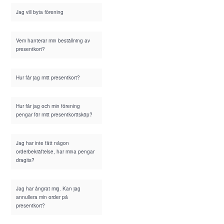
Jag vill byta förening
Vem hanterar min beställning av
presentkort?
Hur får jag mitt presentkort?
Hur får jag och min förening
pengar för mitt presentkorttsköp?
Jag har inte fått någon
orderbekräftelse, har mina pengar
dragits?
Jag har ångrat mig. Kan jag
annullera min order på
presentkort?