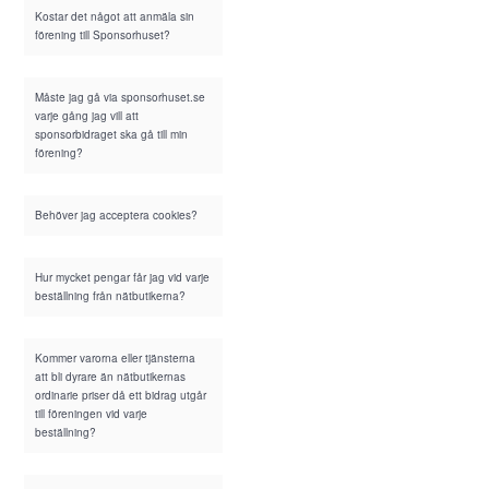
Kostar det något att anmäla sin
förening till Sponsorhuset?
Måste jag gå via sponsorhuset.se
varje gång jag vill att
sponsorbidraget ska gå till min
förening?
Behöver jag acceptera cookies?
Hur mycket pengar får jag vid varje
beställning från nätbutikerna?
Kommer varorna eller tjänsterna
att bli dyrare än nätbutikernas
ordinarie priser då ett bidrag utgår
till föreningen vid varje
beställning?