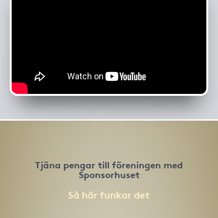
Tjäna pengar till föreningen med
Sponsorhuset
Så här funkar det