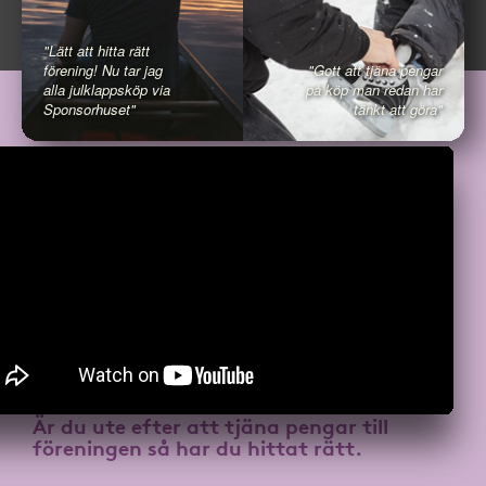
"Lätt att hitta rätt
förening! Nu tar jag
"Gott att tjäna pengar
alla julklappsköp via
på köp man redan har
Sponsorhuset"
tänkt att göra"
Är du ute efter att
tjäna pengar till
föreningen
så har du hittat rätt.