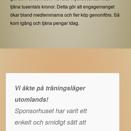
tjäna tusentals kronor. Detta gör att engagemanget
ökar bland medlemmarna och fler köp genomförs. Så
kom igång och tjäna pengar idag.
Vi åkte på träningsläger
utomlands!
Sponsorhuset har varit ett
enkelt och smidigt sätt att