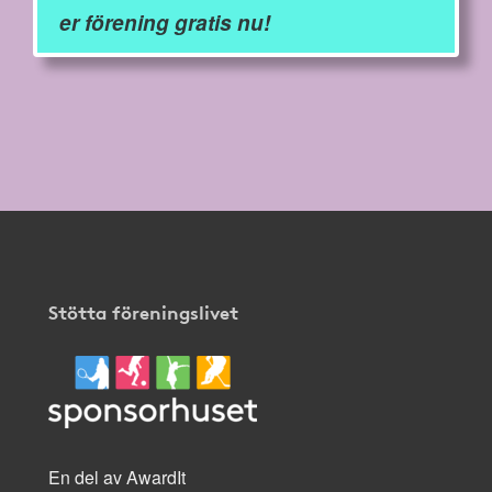
er förening gratis nu!
Stötta föreningslivet
En del av AwardIt