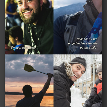
"Massor av bra
erbjudanden samlade
"Smidigt och enkelt"
på ett ställe"