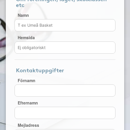
etc
Namn
Hemsida
Kontaktuppgifter
Förnamn
Efternamn
Mejladress