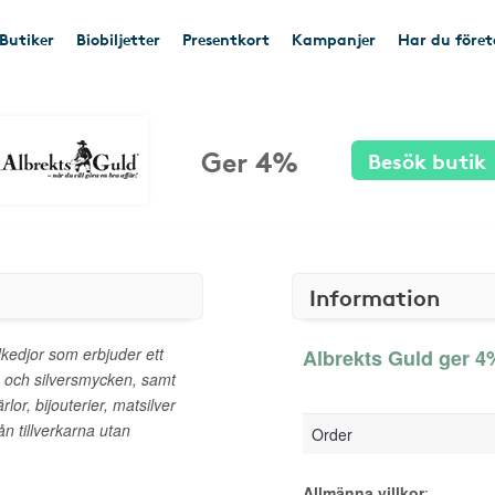
Butiker
Biobiljetter
Presentkort
Kampanjer
Har du före
Ger 4%
Besök butik
Information
kedjor som erbjuder ett
Albrekts Guld ger 4%
- och silversmycken, samt
rlor, bijouterier, matsilver
rån tillverkarna utan
Order
Allmänna villkor
: