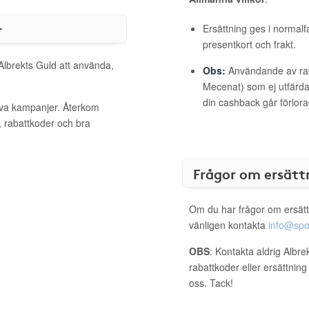
r
Ersättning ges i normalf
presentkort och frakt.
 Albrekts Guld att använda,
Obs:
Användande av raba
Mecenat) som ej utfärdat
din cashback går förlora
tiva kampanjer. Återkom
, rabattkoder och bra
Frågor om ersätt
Om du har frågor om ersätt
vänligen kontakta
info@spo
OBS
: Kontakta aldrig Albre
rabattkoder eller ersättnin
oss. Tack!