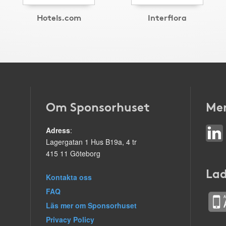
Hotels.com
Interflora
Om Sponsorhuset
Mer
Adress
:
Lagergatan 1 Hus B19a, 4 tr
415 11 Göteborg
Lad
Kontakta oss
FAQ
Läs mer om Sponsorhuset
Privacy Policy