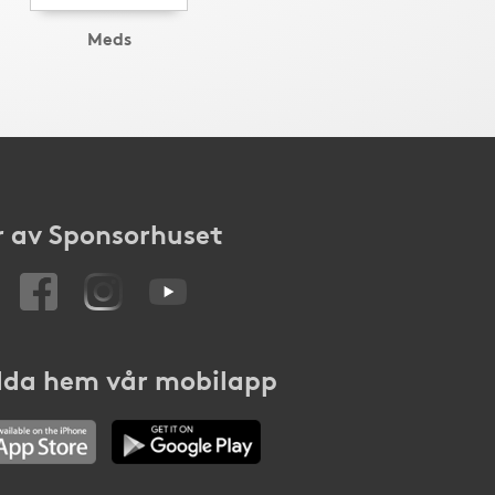
Meds
 av Sponsorhuset
da hem vår mobilapp