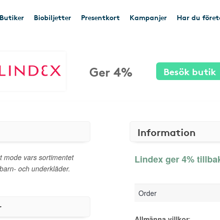
Butiker
Biobiljetter
Presentkort
Kampanjer
Har du före
Ger 4%
Besök butik
Information
rt mode vars sortimentet
Lindex ger 4% tillba
barn- och underkläder.
Order
r
Allmänna villkor
: