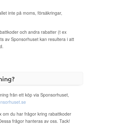
allet inte på moms, försäkringar,
ttkoder och andra rabatter (t ex
s av Sponsorhuset kan resultera i att
d.
ning?
ning från ett köp via Sponsorhuset,
nsorhuset.se
ex om du har frågor kring rabattkoder
. Dessa frågor hanteras av oss. Tack!