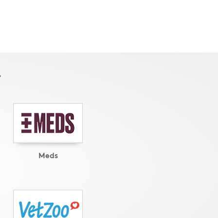
r
Meds