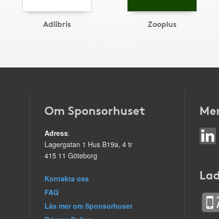
Adlibris
Zooplus
Om Sponsorhuset
Mer
Adress
:
Lagergatan 1 Hus B19a, 4 tr
415 11 Göteborg
Lad
Kontakta oss
FAQ
Läs mer om Sponsorhuset