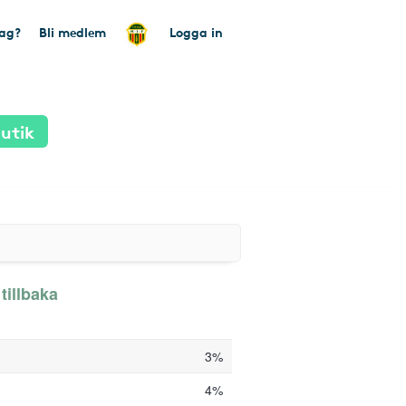
tag?
Bli medlem
Logga in
utik
 tillbaka
3%
4%