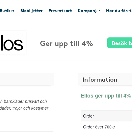
Butiker
Biobiljetter
Presentkort
Kampanjer
Har du före
Ger upp till 4%
Besök b
Information
Ellos ger upp till 4%
h barnkläder prisvärt och
rkläder, tröjor och kostymer
Order
Order över 700kr