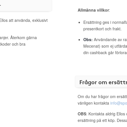
r
Allmänna villkor
:
Ellos att använda, exklusivt
Ersättning ges i normalf
presentkort och frakt.
panjer. Återkom gärna
Obs:
Användande av raba
ttkoder och bra
Mecenat) som ej utfärdat
din cashback går förlora
Frågor om ersätt
Om du har frågor om ersätt
vänligen kontakta
info@spo
OBS
: Kontakta aldrig Ellos
ersättning på ett köp. Dess