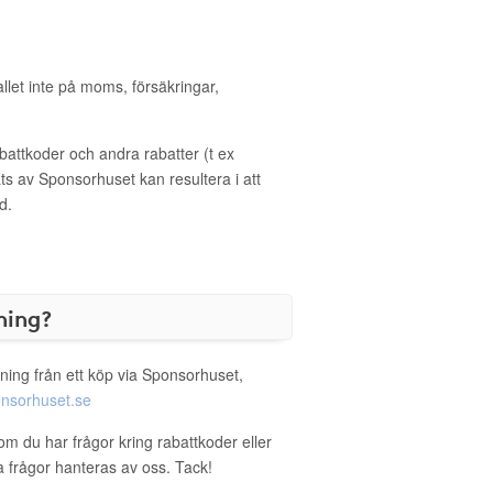
allet inte på moms, försäkringar,
ttkoder och andra rabatter (t ex
s av Sponsorhuset kan resultera i att
d.
ning?
ning från ett köp via Sponsorhuset,
nsorhuset.se
 om du har frågor kring rabattkoder eller
a frågor hanteras av oss. Tack!