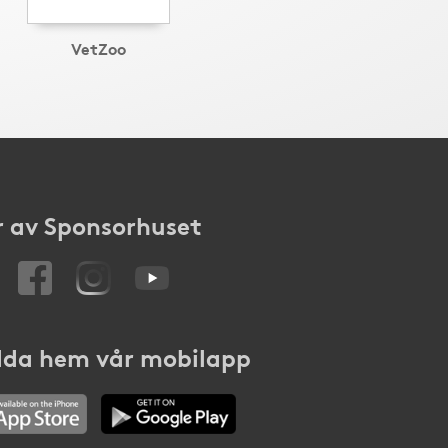
VetZoo
 av Sponsorhuset
da hem vår mobilapp