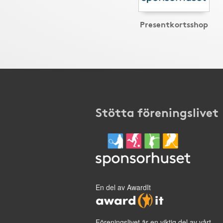
Presentkortsshop
Stötta föreningslivet
En del av AwardIt
Föreningslivet är en viktig del av vårt