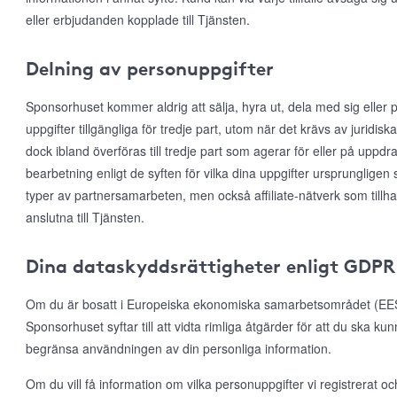
eller erbjudanden kopplade till Tjänsten.
Delning av personuppgifter
Sponsorhuset kommer aldrig att sälja, hyra ut, dela med sig eller p
uppgifter tillgängliga för tredje part, utom när det krävs av juridis
dock ibland överföras till tredje part som agerar för eller på uppd
bearbetning enligt de syften för vilka dina uppgifter ursprungligen 
typer av partnersamarbeten, men också affiliate-nätverk som till
anslutna till Tjänsten.
Dina dataskyddsrättigheter enligt GDPR
Om du är bosatt i Europeiska ekonomiska samarbetsområdet (EES)
Sponsorhuset syftar till att vidta rimliga åtgärder för att du ska ku
begränsa användningen av din personliga information.
Om du vill få information om vilka personuppgifter vi registrerat och