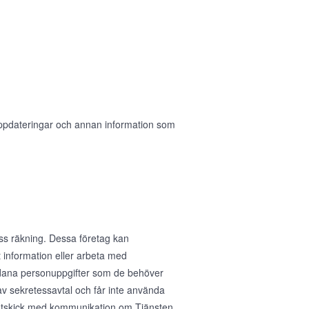
 uppdateringar och annan information som
ess räkning. Dessa företag kan
 information eller arbeta med
sådana personuppgifter som de behöver
av sekretessavtal och får inte använda
ig utskick med kommunikation om Tjänsten