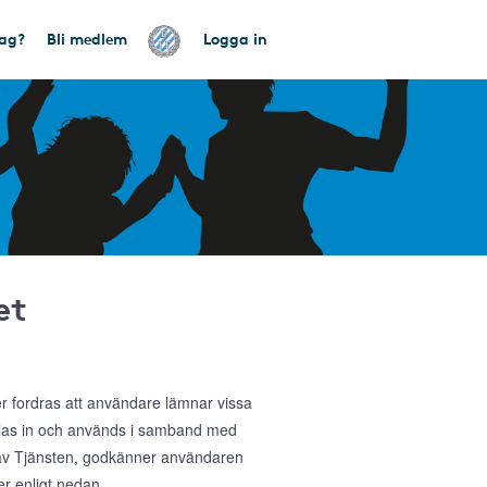
tag?
Bli medlem
Logga in
et
ler fordras att användare lämnar vissa
amlas in och används i samband med
g av Tjänsten, godkänner användaren
r enligt nedan.