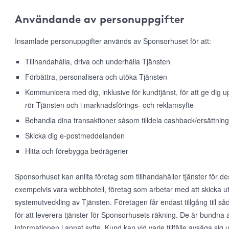
Användande av personuppgifter
Insamlade personuppgifter används av Sponsorhuset för att:
Tillhandahålla, driva och underhålla Tjänsten
Förbättra, personalisera och utöka Tjänsten
Kommunicera med dig, inklusive för kundtjänst, för att ge dig
rör Tjänsten och i marknadsförings- och reklamsyfte
Behandla dina transaktioner såsom tilldela cashback/ersättning
Skicka dig e-postmeddelanden
Hitta och förebygga bedrägerier
Sponsorhuset kan anlita företag som tillhandahåller tjänster för d
exempelvis vara webbhotell, företag som arbetar med att skicka ut
systemutveckling av Tjänsten. Företagen får endast tillgång till 
för att leverera tjänster för Sponsorhusets räkning. De är bundna 
informationen i annat syfte. Kund kan vid varje tillfälle avsäga s