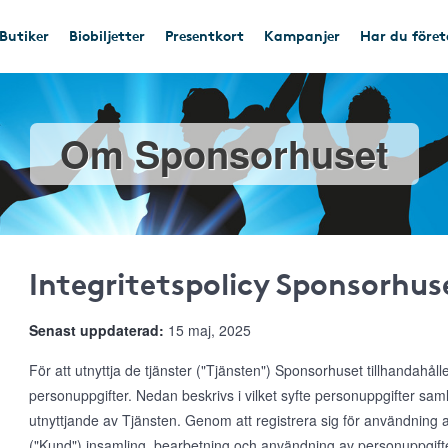
Butiker
Biobiljetter
Presentkort
Kampanjer
Har du före
Om Sponsorhuset
Integritetspolicy Sponsorhus
Senast uppdaterad:
15 maj, 2025
För att utnyttja de tjänster ("Tjänsten") Sponsorhuset tillhandahål
personuppgifter. Nedan beskrivs i vilket syfte personuppgifter s
utnyttjande av Tjänsten. Genom att registrera sig för användnin
("Kund") insamling, bearbetning och användning av personuppgifte