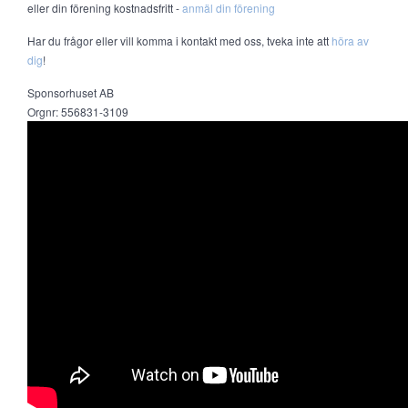
eller din förening kostnadsfritt -
anmäl din förening
Har du frågor eller vill komma i kontakt med oss, tveka inte att
höra av
dig
!
Sponsorhuset AB
Orgnr: 556831-3109