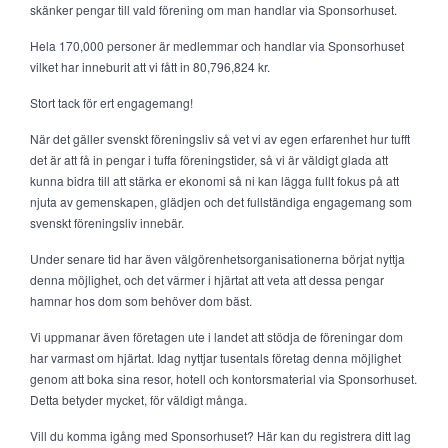
skänker pengar till vald förening om man handlar via Sponsorhuset.
Hela 170,000 personer är medlemmar och handlar via Sponsorhuset
vilket har inneburit att vi fått in 80,796,824 kr.
Stort tack för ert engagemang!
När det gäller svenskt föreningsliv så vet vi av egen erfarenhet hur tufft
det är att få in pengar i tuffa föreningstider, så vi är väldigt glada att
kunna bidra till att stärka er ekonomi så ni kan lägga fullt fokus på att
njuta av gemenskapen, glädjen och det fullständiga engagemang som
svenskt föreningsliv innebär.
Under senare tid har även välgörenhetsorganisationerna börjat nyttja
denna möjlighet, och det värmer i hjärtat att veta att dessa pengar
hamnar hos dom som behöver dom bäst.
Vi uppmanar även företagen ute i landet att stödja de föreningar dom
har varmast om hjärtat. Idag nyttjar tusentals företag denna möjlighet
genom att boka sina resor, hotell och kontorsmaterial via Sponsorhuset.
Detta betyder mycket, för väldigt många.
Vill du komma igång med Sponsorhuset? Här kan du registrera ditt lag