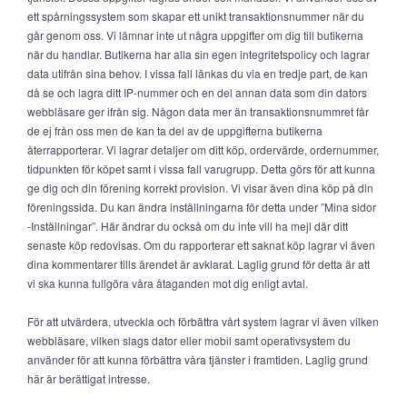
ett spårningssystem som skapar ett unikt transaktionsnummer när du
går genom oss. Vi lämnar inte ut några uppgifter om dig till butikerna
när du handlar. Butikerna har alla sin egen integritetspolicy och lagrar
data utifrån sina behov. I vissa fall länkas du via en tredje part, de kan
då se och lagra ditt IP-nummer och en del annan data som din dators
webbläsare ger ifrån sig. Någon data mer än transaktionsnummret får
de ej från oss men de kan ta del av de uppgifterna butikerna
återrapporterar. Vi lagrar detaljer om ditt köp, ordervärde, ordernummer,
tidpunkten för köpet samt i vissa fall varugrupp. Detta görs för att kunna
ge dig och din förening korrekt provision. Vi visar även dina köp på din
föreningssida. Du kan ändra inställningarna för detta under ”Mina sidor
-Inställningar”. Här ändrar du också om du inte vill ha mejl där ditt
senaste köp redovisas. Om du rapporterar ett saknat köp lagrar vi även
dina kommentarer tills ärendet är avklarat. Laglig grund för detta är att
vi ska kunna fullgöra våra åtaganden mot dig enligt avtal.
För att utvärdera, utveckla och förbättra vårt system lagrar vi även vilken
webbläsare, vilken slags dator eller mobil samt operativsystem du
använder för att kunna förbättra våra tjänster i framtiden. Laglig grund
här är berättigat intresse.