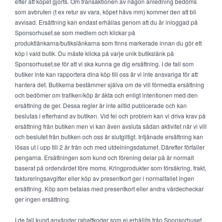
efter att köpet gjorts. Om transaktionen av någon anledning bedöms
som avbruten (t ex retur av vara, köpet hävs mm) kommer den att bli
avvisad. Ersättning kan endast erhållas genom att du är inloggad på
Sponsorhuset.se som medlem och klickar på
produktlänkarna/butikslänkarna som finns markerade innan du gör ett
köp i vald butik. Du måste klicka på varje unik butikslänk på
Sponsorhuset.se för att vi ska kunna ge dig ersättning. I de fall som
butiker inte kan rapportera dina köp till oss är vi inte ansvariga för att
hantera det. Butikerna bestämmer själva om de vill förmedla ersättning
och bedömer om trafiken/köp är äkta och enligt intentionen med den
ersättning de ger. Dessa regler är inte alltid publicerade och kan
beslutas i efterhand av butiken. Vid fel och problem kan vi driva krav på
ersättning från butiken men vi kan även avsluta sådan aktivitet när vi vill
och beslutet från butiken och oss är slutgiltigt. Intjänade ersättning kan
lösas ut i upp till 2 år från och med utdelningsdatumet. Därefter förfaller
pengarna. Ersättningen som kund och förening delar på är normalt
baserat på ordervärdet före moms. Kringprodukter som försäkring, frakt,
faktureringsavgifter eller köp av presentkort ger i normalfallet ingen
ersättning. Köp som betalas med presentkort eller andra värdecheckar
ger ingen ersättning.
I de fall kund använder rabattkoder som ej erhållits från Sponsorhuset