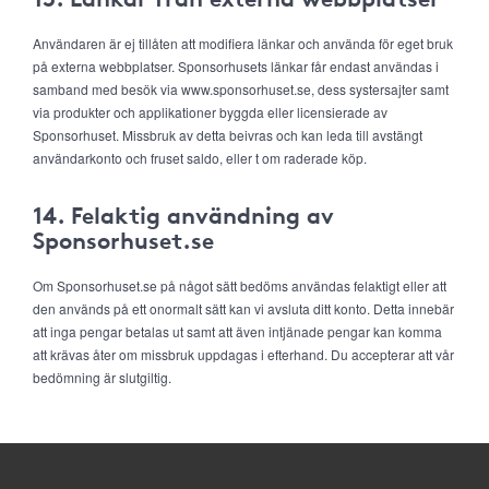
Användaren är ej tillåten att modifiera länkar och använda för eget bruk
på externa webbplatser. Sponsorhusets länkar får endast användas i
samband med besök via www.sponsorhuset.se, dess systersajter samt
via produkter och applikationer byggda eller licensierade av
Sponsorhuset. Missbruk av detta beivras och kan leda till avstängt
användarkonto och fruset saldo, eller t om raderade köp.
14. Felaktig användning av
Sponsorhuset.se
Om Sponsorhuset.se på något sätt bedöms användas felaktigt eller att
den används på ett onormalt sätt kan vi avsluta ditt konto. Detta innebär
att inga pengar betalas ut samt att även intjänade pengar kan komma
att krävas åter om missbruk uppdagas i efterhand. Du accepterar att vår
bedömning är slutgiltig.