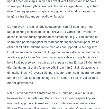
upp ditt medlemskap. Om du har använt våra tjänster kan vi behöva
spara uppgifterna i ytterligare tre år tills våra åtagande mot dig är helt
över. Den lagliga grund vi sparar uppgifterna på är att vi ska kunna
fullgöra våra åtaganden mot dig enligt avtal.
Du kan även ha lämnat födelsedatum och kön. Tillsammans med
uppgifter kring dina inköp och din aktivitet på våra sidor använder vi
dessa för marknadsföringsändamål riktade mot dig. Vi kan komma att
spara dina personuppgifter för marknadsföringsändamål upp till tre år
efter det att ditt kundförhållande med oss har upphört. Vi ser dig som
kund hos oss så länge som du loggar in hos oss eller använder några
av våra applikationer. Vår grund av att spara dessa uppgifter är för ett
berättigat intresse som består av att anpassa våra tjänster till förmån för
dig. Om du anmäler dig för undersökningar från Cint vill de även veta
din utbildningsnivå, sysselsättning, yrkesroll samt hemmavarande barn
under 18 år. Dessa uppgifter lagrar vi en kortare tid tills vi vet att de är
ordentligt överförda.
När du använder våra tjänster lagrar vi IP-nummer, vilken butik du
besöker samt när detta sker. Detta gör vi för att kunna spåra köp som
inte blivit rapporterat korrekt samt för att förhindra missbruk av våra
tjänster. Dessa uppgifter lagras under sex månader. Vi använder oss av