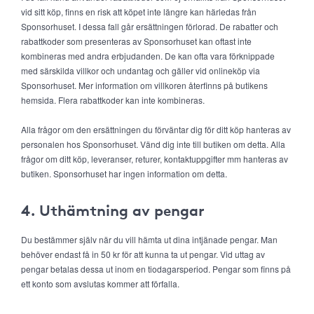
vid sitt köp, finns en risk att köpet inte längre kan härledas från
Sponsorhuset. I dessa fall går ersättningen förlorad. De rabatter och
rabattkoder som presenteras av Sponsorhuset kan oftast inte
kombineras med andra erbjudanden. De kan ofta vara förknippade
med särskilda villkor och undantag och gäller vid onlineköp via
Sponsorhuset. Mer information om villkoren återfinns på butikens
hemsida. Flera rabattkoder kan inte kombineras.
Alla frågor om den ersättningen du förväntar dig för ditt köp hanteras av
personalen hos Sponsorhuset. Vänd dig inte till butiken om detta. Alla
frågor om ditt köp, leveranser, returer, kontaktuppgifter mm hanteras av
butiken. Sponsorhuset har ingen information om detta.
4. Uthämtning av pengar
Du bestämmer själv när du vill hämta ut dina intjänade pengar. Man
behöver endast få in 50 kr för att kunna ta ut pengar. Vid uttag av
pengar betalas dessa ut inom en tiodagarsperiod. Pengar som finns på
ett konto som avslutas kommer att förfalla.