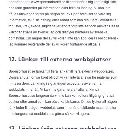
godkänner att www.sponsorhuset.se tillhandahålls dig i befintligt skick
och utan garantier på information eller teknisk lösning. Vi kan inte
hållas ansvariga för fel på någon del av Sponsorhuset.se vare sig
information, teknisk lösning eller annat som kan resultera i eventuella
förluster, krav, skada, utgifter eller andra förpliktelser och ansvar. Dessa
villkor är styrda av svensk lag och dispyter hanteras av svenska
domstolar. Om någon del av villkoren inte kan appliceras enligt svensk
lag kommer resterande del av villkoren fortfarande att gälla.
12. Länkar till externa webbplatser
Sponsorhuset.se länkar till flera länkar till flera externa webbplatser.
Dessa är utanför vår kontroll och vi kan inte ta ansvar för material som
finns på dem. Länkning i sig är ingen acceptans av en annan
webbplats innehåll. Vi kan inte garantera att alla länkar på
Sponsorhuset.se fungerar då vi inte kan kontrollera tillgänglighet på
butiker eller annat som kan påverka länkarna. Om du tycker att någon
länk leder till någon webbplats som innehåller stötande material eller
inte fungerar så meddela oss gärna så kan vi agera.
13. Länkar från externa webbplatser