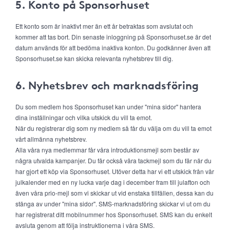
5. Konto på Sponsorhuset
Ett konto som är inaktivt mer än ett år betraktas som avslutat och
kommer att tas bort. Din senaste inloggning på Sponsorhuset.se är det
datum används för att bedöma inaktiva konton. Du godkänner även att
Sponsorhuset.se kan skicka relevanta nyhetsbrev till dig.
6. Nyhetsbrev och marknadsföring
Du som medlem hos Sponsorhuset kan under "mina sidor" hantera
dina inställningar och vilka utskick du vill ta emot.
När du registrerar dig som ny medlem så får du välja om du vill ta emot
vårt allmänna nyhetsbrev.
Alla våra nya medlemmar får våra introduktionsmejl som består av
några utvalda kampanjer. Du får också våra tackmejl som du får när du
har gjort ett köp via Sponsorhuset. Utöver detta har vi ett utskick från vår
julkalender med en ny lucka varje dag i december fram till julafton och
även våra prio-mejl som vi skickar ut vid enstaka tillfällen, dessa kan du
stänga av under "mina sidor". SMS-marknadsföring skickar vi ut om du
har registrerat ditt mobilnummer hos Sponsorhuset. SMS kan du enkelt
avsluta genom att följa instruktionerna i våra SMS.