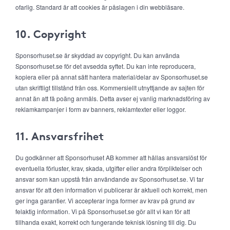
ofarlig. Standard är att cookies är påslagen i din webbläsare.
10. Copyright
Sponsorhuset.se är skyddad av copyright. Du kan använda
Sponsorhuset.se för det avsedda syftet. Du kan inte reproducera,
kopiera eller på annat sätt hantera material/delar av Sponsorhuset.se
utan skriftligt tillstånd från oss. Kommersiellt utnyttjande av sajten för
annat än att få poäng anmäls. Detta avser ej vanlig marknadsföring av
reklamkampanjer i form av banners, reklamtexter eller loggor.
11. Ansvarsfrihet
Du godkänner att Sponsorhuset AB kommer att hållas ansvarslöst för
eventuella förluster, krav, skada, utgifter eller andra förpliktelser och
ansvar som kan uppstå från användande av Sponsorhuset.se. Vi tar
ansvar för att den information vi publicerar är aktuell och korrekt, men
ger inga garantier. Vi accepterar inga former av krav på grund av
felaktig information. Vi på Sponsorhuset.se gör allt vi kan för att
tillhanda exakt, korrekt och fungerande teknisk lösning till dig. Du