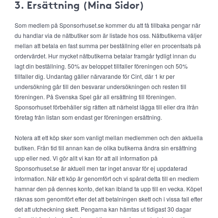
3. Ersättning (Mina Sidor)
Som medlem på Sponsorhuset.se kommer du att få tillbaka pengar när
du handlar via de nätbutiker som är listade hos oss. Nätbutikerna väljer
mellan att betala en fast summa per beställning eller en procentsats på
ordervärdet. Hur mycket nätbutikerna betalar framgår tydligt innan du
lagt din beställning. 50% av beloppet tillfaller föreningen och 50%
tillfaller dig. Undantag gäller närvarande för Cint, där 1 kr per
undersökning går till den besvarar undersökningen och resten till
föreningen. På Svenska Spel går all ersättning till föreningen.
Sponsorhuset förbehåller sig rätten att närhelst lägga till eller dra ifrån
företag från listan som endast ger föreningen ersättning.
Notera att ett köp sker som vanligt mellan medlemmen och den aktuella
butiken. Från tid till annan kan de olika butikerna ändra sin ersättning
upp eller ned. Vi gör allt vi kan för att all information på
Sponsorhuset.se är aktuell men tar inget ansvar för ej uppdaterad
information. När ett köp är genomfört och vi spårat detta till en medlem
hamnar den på dennes konto, det kan ibland ta upp till en vecka. Köpet
räknas som genomfört efter det att betalningen skett och i vissa fall efter
det att utcheckning skett. Pengarna kan hämtas ut tidigast 30 dagar