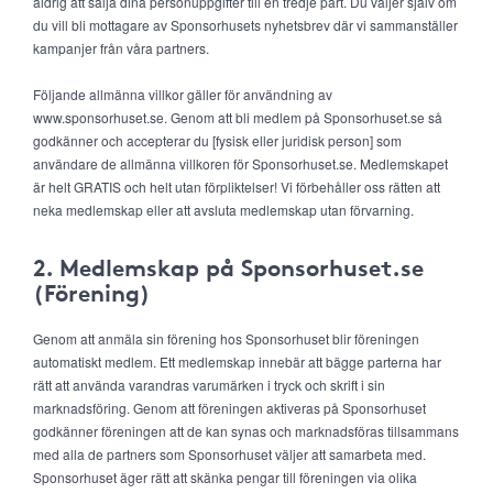
aldrig att sälja dina personuppgifter till en tredje part. Du väljer själv om
du vill bli mottagare av Sponsorhusets nyhetsbrev där vi sammanställer
kampanjer från våra partners.
Följande allmänna villkor gäller för användning av
www.sponsorhuset.se. Genom att bli medlem på Sponsorhuset.se så
godkänner och accepterar du [fysisk eller juridisk person] som
användare de allmänna villkoren för Sponsorhuset.se. Medlemskapet
är helt GRATIS och helt utan förpliktelser! Vi förbehåller oss rätten att
neka medlemskap eller att avsluta medlemskap utan förvarning.
2. Medlemskap på Sponsorhuset.se
(Förening)
Genom att anmäla sin förening hos Sponsorhuset blir föreningen
automatiskt medlem. Ett medlemskap innebär att bägge parterna har
rätt att använda varandras varumärken i tryck och skrift i sin
marknadsföring. Genom att föreningen aktiveras på Sponsorhuset
godkänner föreningen att de kan synas och marknadsföras tillsammans
med alla de partners som Sponsorhuset väljer att samarbeta med.
Sponsorhuset äger rätt att skänka pengar till föreningen via olika