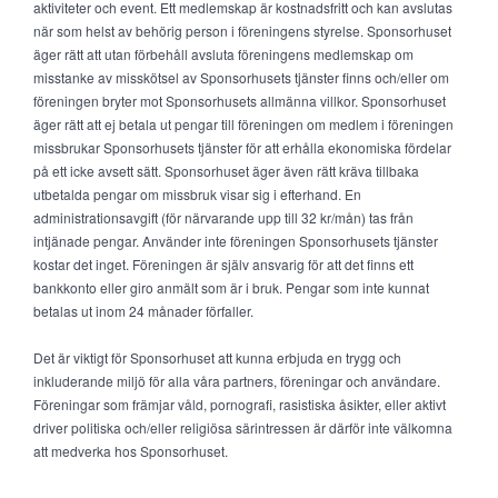
aktiviteter och event. Ett medlemskap är kostnadsfritt och kan avslutas
när som helst av behörig person i föreningens styrelse. Sponsorhuset
äger rätt att utan förbehåll avsluta föreningens medlemskap om
misstanke av misskötsel av Sponsorhusets tjänster finns och/eller om
föreningen bryter mot Sponsorhusets allmänna villkor. Sponsorhuset
äger rätt att ej betala ut pengar till föreningen om medlem i föreningen
missbrukar Sponsorhusets tjänster för att erhålla ekonomiska fördelar
på ett icke avsett sätt. Sponsorhuset äger även rätt kräva tillbaka
utbetalda pengar om missbruk visar sig i efterhand. En
administrationsavgift (för närvarande upp till 32 kr/mån) tas från
intjänade pengar. Använder inte föreningen Sponsorhusets tjänster
kostar det inget. Föreningen är själv ansvarig för att det finns ett
bankkonto eller giro anmält som är i bruk. Pengar som inte kunnat
betalas ut inom 24 månader förfaller.
Det är viktigt för Sponsorhuset att kunna erbjuda en trygg och
inkluderande miljö för alla våra partners, föreningar och användare.
Föreningar som främjar våld, pornografi, rasistiska åsikter, eller aktivt
driver politiska och/eller religiösa särintressen är därför inte välkomna
att medverka hos Sponsorhuset.