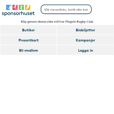
Köp genom denna sida stöttar Pingvin Rugby Club
Butiker
Biobiljetter
Handla
Presentkort
Kampanjer
Smart
Bli medlem
Logga in
Glömmer
Lägg
du
till
av
Handla
att
Smart