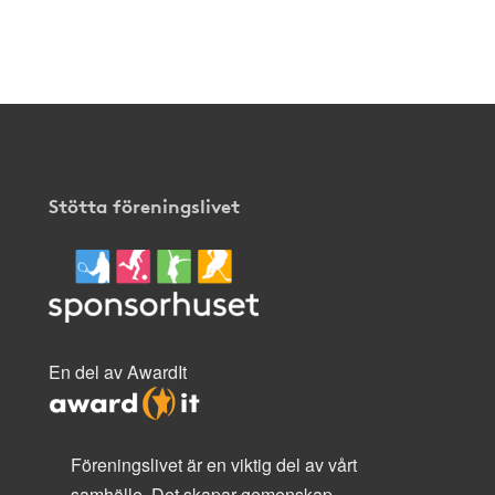
klicka
här
.
Stötta föreningslivet
En del av AwardIt
Föreningslivet är en viktig del av vårt
samhälle. Det skapar gemenskap,