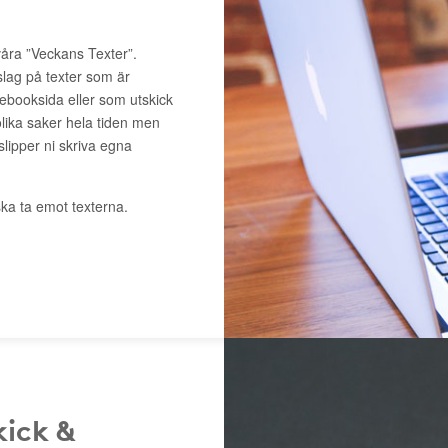
våra ”Veckans Texter”.
slag på texter som är
cebooksida eller som utskick
lika saker hela tiden men
 slipper ni skriva egna
ka ta emot texterna.
kick &