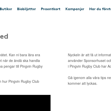
Butiker
Biobiljetter
Presentkort
Kampanjer
Har du före
med
ätet. Kan ni bara lära era
Nyckeln är att få ut informa
et när de ändå ska handla
använder Sponsorhuset och
ina pengar till Pingvin Rugby
i Pingvin Rugby Club har A
Gå igenom alla våra tips ne
h hur Pingvin Rugby Club
kommer att lyckas.