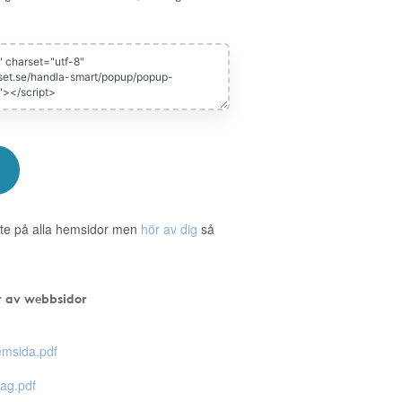
te på alla hemsidor men
hör av dig
så
r av webbsidor
msida.pdf
ag.pdf