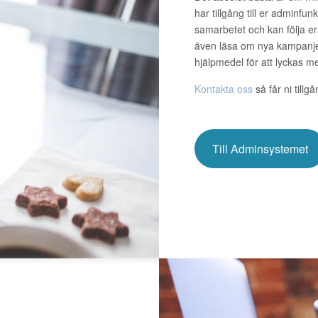
har tillgång till er adminfu
samarbetet och kan följa er
även läsa om nya kampanjer
hjälpmedel för att lyckas 
Kontakta oss
så får ni tillg
Till Adminsystemet