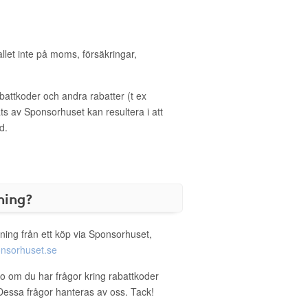
allet inte på moms, försäkringar,
ttkoder och andra rabatter (t ex
s av Sponsorhuset kan resultera i att
d.
ning?
ning från ett köp via Sponsorhuset,
nsorhuset.se
oo om du har frågor kring rabattkoder
. Dessa frågor hanteras av oss. Tack!