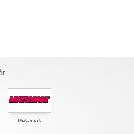
är
Matsmart