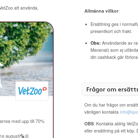
 VetZoo att använda,
Allmänna villkor
:
Ersättning ges i normalf
presentkort och frakt.
Obs:
Användande av raba
Mecenat) som ej utfärdat
din cashback går förlora
Frågor om ersätt
Om du har frågor om ersätt
vänligen kontakta
info@spo
rrea med upp till 70%
OBS
: Kontakta aldrig VetZ
eller ersättning på ett köp
0:e augusti🦜🌼