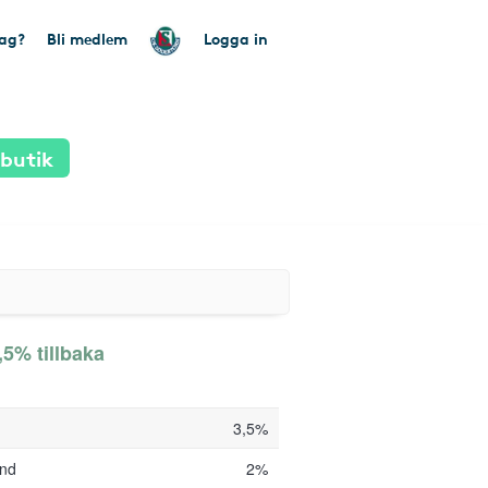
tag?
Bli medlem
Logga in
 butik
,5% tillbaka
3,5%
und
2%