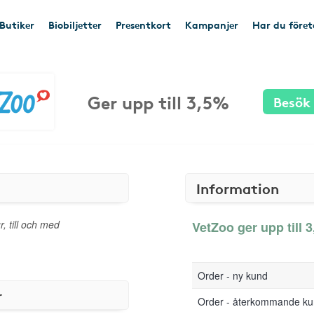
Butiker
Biobiljetter
Presentkort
Kampanjer
Har du före
Ger upp till 3,5%
Besök
Information
r, till och med
VetZoo ger upp till 3
Order - ny kund
r
Order - återkommande k