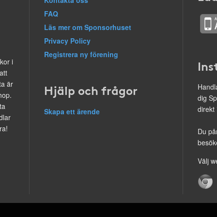
Kontakta oss
FAQ
Läs mer om Sponsorhuset
Privacy Policy
Registrera ny förening
kor i
Ins
att
ta är
Hjälp och frågor
Handla
hop.
dig Sp
ta
direkt
Skapa ett ärende
dlar
ra!
Du på
besöke
Välj w