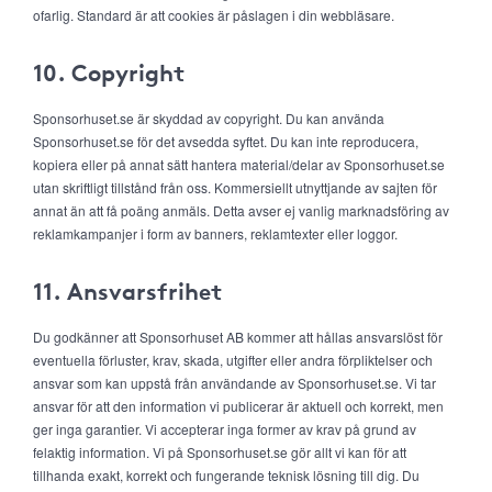
ofarlig. Standard är att cookies är påslagen i din webbläsare.
10. Copyright
Sponsorhuset.se är skyddad av copyright. Du kan använda
Sponsorhuset.se för det avsedda syftet. Du kan inte reproducera,
kopiera eller på annat sätt hantera material/delar av Sponsorhuset.se
utan skriftligt tillstånd från oss. Kommersiellt utnyttjande av sajten för
annat än att få poäng anmäls. Detta avser ej vanlig marknadsföring av
reklamkampanjer i form av banners, reklamtexter eller loggor.
11. Ansvarsfrihet
Du godkänner att Sponsorhuset AB kommer att hållas ansvarslöst för
eventuella förluster, krav, skada, utgifter eller andra förpliktelser och
ansvar som kan uppstå från användande av Sponsorhuset.se. Vi tar
ansvar för att den information vi publicerar är aktuell och korrekt, men
ger inga garantier. Vi accepterar inga former av krav på grund av
felaktig information. Vi på Sponsorhuset.se gör allt vi kan för att
tillhanda exakt, korrekt och fungerande teknisk lösning till dig. Du