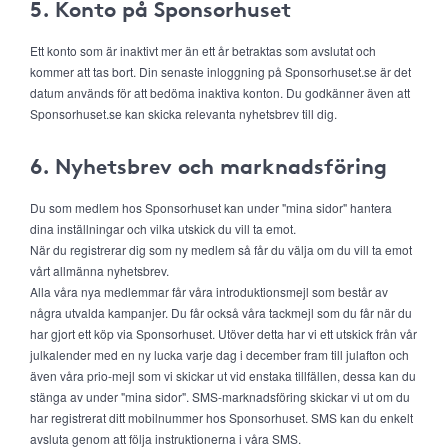
5. Konto på Sponsorhuset
Ett konto som är inaktivt mer än ett år betraktas som avslutat och
kommer att tas bort. Din senaste inloggning på Sponsorhuset.se är det
datum används för att bedöma inaktiva konton. Du godkänner även att
Sponsorhuset.se kan skicka relevanta nyhetsbrev till dig.
6. Nyhetsbrev och marknadsföring
Du som medlem hos Sponsorhuset kan under "mina sidor" hantera
dina inställningar och vilka utskick du vill ta emot.
När du registrerar dig som ny medlem så får du välja om du vill ta emot
vårt allmänna nyhetsbrev.
Alla våra nya medlemmar får våra introduktionsmejl som består av
några utvalda kampanjer. Du får också våra tackmejl som du får när du
har gjort ett köp via Sponsorhuset. Utöver detta har vi ett utskick från vår
julkalender med en ny lucka varje dag i december fram till julafton och
även våra prio-mejl som vi skickar ut vid enstaka tillfällen, dessa kan du
stänga av under "mina sidor". SMS-marknadsföring skickar vi ut om du
har registrerat ditt mobilnummer hos Sponsorhuset. SMS kan du enkelt
avsluta genom att följa instruktionerna i våra SMS.