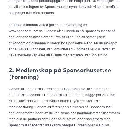
aldrig att sälja dina personuppgifter till en tredje part. Du väljer själv om
du vill bli mottagare av Sponsorhusets nyhetsbrev där vi sammanställer
kampanjer från våra partners.
Följande allmänna villkor gäller för användning av
www.sponsorhuset.se. Genom att bli medlem på Sponsorhuset.se så
godkänner och accepterar du [fysisk eller juridisk person] som
användare de allmänna villkoren för Sponsorhuset.se. Medlemskapet
är helt GRATIS och helt utan förpliktelser! Vi förbehåller oss rätten att
neka medlemskap eller att avsluta medlemskap utan förvarning.
2. Medlemskap på Sponsorhuset.se
(Förening)
Genom att anmäla sin förening hos Sponsorhuset blir föreningen
automatiskt medlem. Ett medlemskap innebär att bägge parterna har
rätt att använda varandras varumärken i tryck och skrift i sin
marknadsföring. Genom att föreningen aktiveras på Sponsorhuset
godkänner föreningen att de kan synas och marknadsföras tillsammans
med alla de partners som Sponsorhuset väljer att samarbeta med.
Sponsorhuset äger rätt att skänka pengar till föreningen via olika