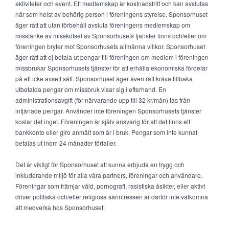
aktiviteter och event. Ett medlemskap är kostnadsfritt och kan avslutas
när som helst av behörig person i föreningens styrelse. Sponsorhuset
äger rätt att utan förbehåll avsluta föreningens medlemskap om
misstanke av misskötsel av Sponsorhusets tjänster finns och/eller om
föreningen bryter mot Sponsorhusets allmänna villkor. Sponsorhuset
äger rätt att ej betala ut pengar till föreningen om medlem i föreningen
missbrukar Sponsorhusets tjänster för att erhålla ekonomiska fördelar
på ett icke avsett sätt. Sponsorhuset äger även rätt kräva tillbaka
utbetalda pengar om missbruk visar sig i efterhand. En
administrationsavgift (för närvarande upp till 32 kr/mån) tas från
intjänade pengar. Använder inte föreningen Sponsorhusets tjänster
kostar det inget. Föreningen är själv ansvarig för att det finns ett
bankkonto eller giro anmält som är i bruk. Pengar som inte kunnat
betalas ut inom 24 månader förfaller.
Det är viktigt för Sponsorhuset att kunna erbjuda en trygg och
inkluderande miljö för alla våra partners, föreningar och användare.
Föreningar som främjar våld, pornografi, rasistiska åsikter, eller aktivt
driver politiska och/eller religiösa särintressen är därför inte välkomna
att medverka hos Sponsorhuset.