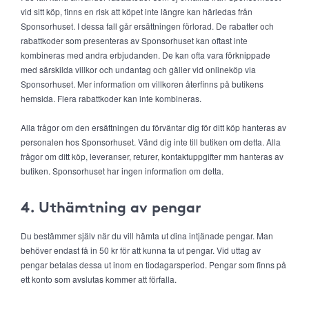
vid sitt köp, finns en risk att köpet inte längre kan härledas från
Sponsorhuset. I dessa fall går ersättningen förlorad. De rabatter och
rabattkoder som presenteras av Sponsorhuset kan oftast inte
kombineras med andra erbjudanden. De kan ofta vara förknippade
med särskilda villkor och undantag och gäller vid onlineköp via
Sponsorhuset. Mer information om villkoren återfinns på butikens
hemsida. Flera rabattkoder kan inte kombineras.
Alla frågor om den ersättningen du förväntar dig för ditt köp hanteras av
personalen hos Sponsorhuset. Vänd dig inte till butiken om detta. Alla
frågor om ditt köp, leveranser, returer, kontaktuppgifter mm hanteras av
butiken. Sponsorhuset har ingen information om detta.
4. Uthämtning av pengar
Du bestämmer själv när du vill hämta ut dina intjänade pengar. Man
behöver endast få in 50 kr för att kunna ta ut pengar. Vid uttag av
pengar betalas dessa ut inom en tiodagarsperiod. Pengar som finns på
ett konto som avslutas kommer att förfalla.