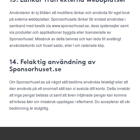
Användaren är ej tillåten att modifiera länkar och använda för eget bruk
på externa webbplatser. Sponsorhusets länkar får endast användas i
samband med besök via www.sponsorhuset.se, dess systersajter samt
via produkter och applikationer byggda eller licensierade av
Sponsorhuset. Missbruk av detta beivras och kan leda till avstängt
användarkonto och fruset saldo, eller t om raderade köp.
14. Felaktig användning av
Sponsorhuset.se
Om Sponsorhuset.se på något sätt bedöms användas felaktigt eller att
den används på ett onormalt sätt kan vi avsluta ditt konto. Detta innebär
att inga pengar betalas ut samt att även intjänade pengar kan komma
att krävas åter om missbruk uppdagas i efterhand. Du accepterar att vår
bedömning är slutgiltig.