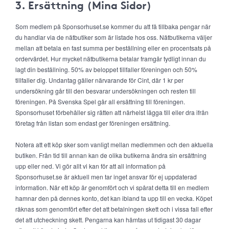
3. Ersättning (Mina Sidor)
Som medlem på Sponsorhuset.se kommer du att få tillbaka pengar när
du handlar via de nätbutiker som är listade hos oss. Nätbutikerna väljer
mellan att betala en fast summa per beställning eller en procentsats på
ordervärdet. Hur mycket nätbutikerna betalar framgår tydligt innan du
lagt din beställning. 50% av beloppet tillfaller föreningen och 50%
tillfaller dig. Undantag gäller närvarande för Cint, där 1 kr per
undersökning går till den besvarar undersökningen och resten till
föreningen. På Svenska Spel går all ersättning till föreningen.
Sponsorhuset förbehåller sig rätten att närhelst lägga till eller dra ifrån
företag från listan som endast ger föreningen ersättning.
Notera att ett köp sker som vanligt mellan medlemmen och den aktuella
butiken. Från tid till annan kan de olika butikerna ändra sin ersättning
upp eller ned. Vi gör allt vi kan för att all information på
Sponsorhuset.se är aktuell men tar inget ansvar för ej uppdaterad
information. När ett köp är genomfört och vi spårat detta till en medlem
hamnar den på dennes konto, det kan ibland ta upp till en vecka. Köpet
räknas som genomfört efter det att betalningen skett och i vissa fall efter
det att utcheckning skett. Pengarna kan hämtas ut tidigast 30 dagar