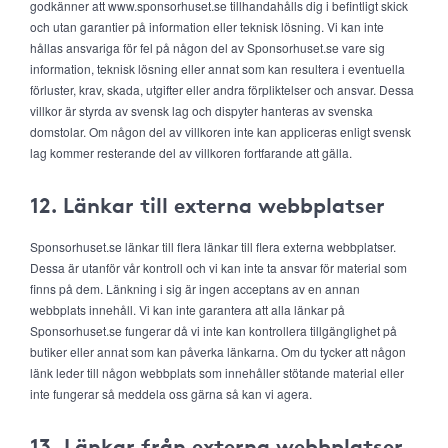
godkänner att www.sponsorhuset.se tillhandahålls dig i befintligt skick
och utan garantier på information eller teknisk lösning. Vi kan inte
hållas ansvariga för fel på någon del av Sponsorhuset.se vare sig
information, teknisk lösning eller annat som kan resultera i eventuella
förluster, krav, skada, utgifter eller andra förpliktelser och ansvar. Dessa
villkor är styrda av svensk lag och dispyter hanteras av svenska
domstolar. Om någon del av villkoren inte kan appliceras enligt svensk
lag kommer resterande del av villkoren fortfarande att gälla.
12. Länkar till externa webbplatser
Sponsorhuset.se länkar till flera länkar till flera externa webbplatser.
Dessa är utanför vår kontroll och vi kan inte ta ansvar för material som
finns på dem. Länkning i sig är ingen acceptans av en annan
webbplats innehåll. Vi kan inte garantera att alla länkar på
Sponsorhuset.se fungerar då vi inte kan kontrollera tillgänglighet på
butiker eller annat som kan påverka länkarna. Om du tycker att någon
länk leder till någon webbplats som innehåller stötande material eller
inte fungerar så meddela oss gärna så kan vi agera.
13. Länkar från externa webbplatser