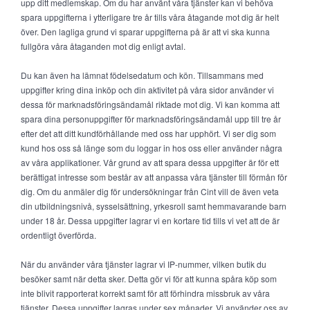
upp ditt medlemskap. Om du har använt våra tjänster kan vi behöva
spara uppgifterna i ytterligare tre år tills våra åtagande mot dig är helt
över. Den lagliga grund vi sparar uppgifterna på är att vi ska kunna
fullgöra våra åtaganden mot dig enligt avtal.
Du kan även ha lämnat födelsedatum och kön. Tillsammans med
uppgifter kring dina inköp och din aktivitet på våra sidor använder vi
dessa för marknadsföringsändamål riktade mot dig. Vi kan komma att
spara dina personuppgifter för marknadsföringsändamål upp till tre år
efter det att ditt kundförhållande med oss har upphört. Vi ser dig som
kund hos oss så länge som du loggar in hos oss eller använder några
av våra applikationer. Vår grund av att spara dessa uppgifter är för ett
berättigat intresse som består av att anpassa våra tjänster till förmån för
dig. Om du anmäler dig för undersökningar från Cint vill de även veta
din utbildningsnivå, sysselsättning, yrkesroll samt hemmavarande barn
under 18 år. Dessa uppgifter lagrar vi en kortare tid tills vi vet att de är
ordentligt överförda.
När du använder våra tjänster lagrar vi IP-nummer, vilken butik du
besöker samt när detta sker. Detta gör vi för att kunna spåra köp som
inte blivit rapporterat korrekt samt för att förhindra missbruk av våra
tjänster. Dessa uppgifter lagras under sex månader. Vi använder oss av