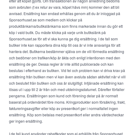
efter att köpet gjorts. Om transaktionen av någon anledning bedöms
som avbruten (t ex retur av vara, köpet hävs mm) kommer den att bli
avvisad. Ersättning kan endast erhållas genom att du är inloggad på
Sponsorhuset.se som medlem och klickar på
produktlänkarna/butikslänkarna som finns markerade innan du gör ett
köp i vald butik. Du måste klicka på varje unik butikslänk på
Sponsorhuset.se för att vi ska kunna ge dig ersättning. I de fall som
butiker inte kan rapportera dina köp till oss är vi inte ansvariga för att
hantera det. Butikerna bestämmer själva om de vill förmedla ersättning
och bedömer om trafiken/köp är äkta och enligt intentionen med den
ersättning de ger. Dessa regler är inte alltid publicerade och kan
beslutas i efterhand av butiken. Vid fel och problem kan vi driva krav på
ersättning från butiken men vi kan även avsluta sådan aktivitet när vi vill
och beslutet från butiken och oss är slutgiltigt. Intjänade ersättning kan
lösas ut i upp till 2 år från och med utdelningsdatumet. Därefter förfaller
pengarna. Ersättningen som kund och förening delar på är normalt
baserat på ordervärdet före moms. Kringprodukter som försäkring, frakt,
faktureringsavgifter eller köp av presentkort ger i normalfallet ingen
ersättning. Köp som betalas med presentkort eller andra värdecheckar
ger ingen ersättning.
I de fall kund använder rabattkoder som ej erhållits från Sponsorhuset