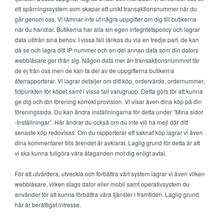
ett spårningssystem som skapar ett unikt transaktionsnummer när du
går genom oss. Vi lämnar inte ut några uppgifter om dig till butikerna
när du handlar. Butikerna har alla sin egen integritetspolicy och lagrar
data utifrån sina behov. I vissa fall länkas du via en tredje part, de kan
då se och lagra ditt IP-nummer och en del annan data som din dators
webbläsare ger ifrån sig. Någon data mer än transaktionsnummret får
de ej från oss men de kan ta del av de uppgifterna butikerna
återrapporterar. Vi lagrar detaljer om ditt köp, ordervärde, ordernummer,
tidpunkten för köpet samt i vissa fall varugrupp. Detta görs för att kunna
ge dig och din förening korrekt provision. Vi visar även dina köp på din
föreningssida. Du kan ändra inställningarna för detta under ”Mina sidor
-Inställningar”. Här ändrar du också om du inte vill ha mejl där ditt
senaste köp redovisas. Om du rapporterar ett saknat köp lagrar vi även
dina kommentarer tills ärendet är avklarat. Laglig grund för detta är att
vi ska kunna fullgöra våra åtaganden mot dig enligt avtal.
För att utvärdera, utveckla och förbättra vårt system lagrar vi även vilken
webbläsare, vilken slags dator eller mobil samt operativsystem du
använder för att kunna förbättra våra tjänster i framtiden. Laglig grund
här är berättigat intresse.