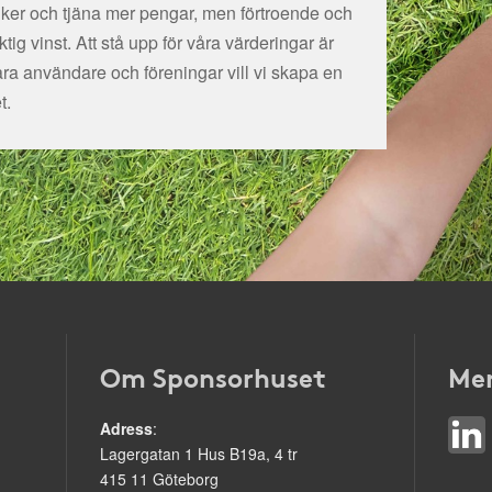
tiker och tjäna mer pengar, men förtroende och
ig vinst. Att stå upp för våra värderingar är
åra användare och föreningar vill vi skapa en
t.
Om Sponsorhuset
Mer
Adress
:
Lagergatan 1 Hus B19a, 4 tr
415 11 Göteborg