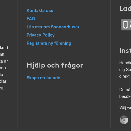
Lad
Kontakta oss
FAQ
Läs mer om Sponsorhuset
Privacy Policy
Registrera ny förening
kor i
Ins
att
ta är
Hjälp och frågor
Handla
hop.
dig Sp
ta
direkt
Skapa ett ärende
dlar
ra!
Du på
besöke
Välj w