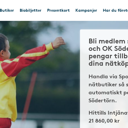
Butiker
Biobiljetter
Presentkort
Kampanjer
Har du före
Bli medlem 
och OK Söd
pengar till
dina nätkö
Handla via Sp
nätbutiker så 
automatiskt pe
Södertörn.
Hittills Intjäna
21 860,00 kr