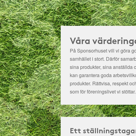
Våra värdering
På Sponsorhuset vill vi göra got
samhället i stort. Därför samar
sina produkter, sina anställda 
kan garantera goda arbetsvillko
produkter. Rättvisa, respekt oc
som för föreningslivet vi stöttar.
Ett ställningstaga