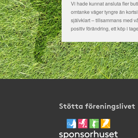
Vi hade kunnat ansluta fler bu
omtanke väger tyngre än kortsikt
självklart – tillsammans med v
positiv förändring, ett köp i tage
Stötta föreningslivet