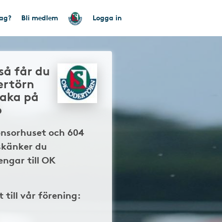
tag?
Bli medlem
Logga in
så får du
ertörn
baka på
p
onsorhuset och 604
skänker du
ngar till OK
t till vår förening: