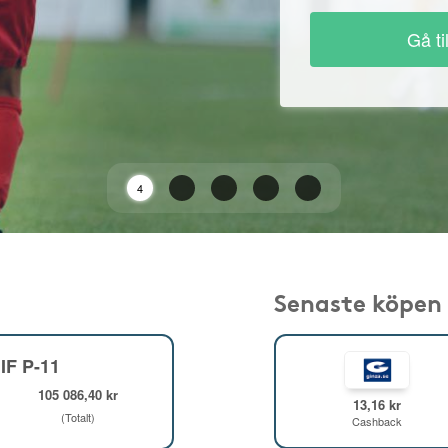
Gå ti
2
Senaste köpen
IF P-11
105 086,40 kr
13,16 kr
(Totalt)
Cashback