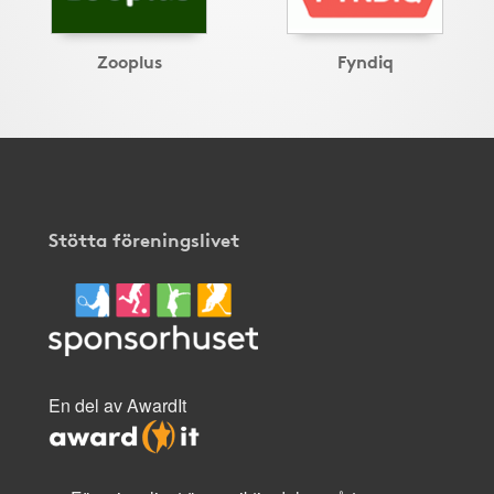
Zooplus
Fyndiq
Stötta föreningslivet
En del av AwardIt