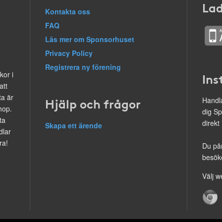
Lad
Kontakta oss
FAQ
Läs mer om Sponsorhuset
Privacy Policy
Registrera ny förening
kor i
Ins
att
ta är
Hjälp och frågor
Handla
hop.
dig Sp
ta
direkt
Skapa ett ärende
dlar
ra!
Du på
besöke
Välj w