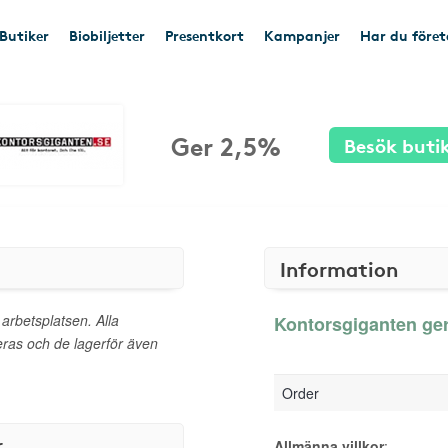
Butiker
Biobiljetter
Presentkort
Kampanjer
Har du före
Ger 2,5%
Besök buti
Information
 arbetsplatsen. Alla
Kontorsgiganten ger
as och de lagerför även
Order
r
Allmänna villkor
: