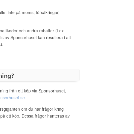
allet inte på moms, försäkringar,
ttkoder och andra rabatter (t ex
s av Sponsorhuset kan resultera i att
d.
ning?
ning från ett köp via Sponsorhuset,
nsorhuset.se
orsgiganten om du har frågor kring
g på ett köp. Dessa frågor hanteras av