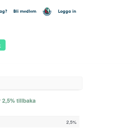
tag?
Bli medlem
Logga in
k
 2,5% tillbaka
2,5%