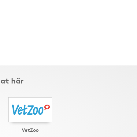
lat här
VetZoo