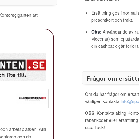
Ersättning ges i normalf
 Kontorsgiganten att
presentkort och frakt.
.
Obs:
Användande av raba
Mecenat) som ej utfärdat
din cashback går förlora
Frågor om ersätt
Om du har frågor om ersätt
vänligen kontakta
info@spo
OBS
: Kontakta aldrig Kont
rabattkoder eller ersättnin
oss. Tack!
 och arbetsplatsen. Alla
enteras och de