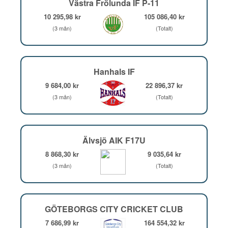
Västra Frölunda IF P-11
10 295,98 kr
105 086,40 kr
(3 mån)
(Totalt)
Hanhals IF
9 684,00 kr
22 896,37 kr
(3 mån)
(Totalt)
Älvsjö AIK F17U
8 868,30 kr
9 035,64 kr
(3 mån)
(Totalt)
GÖTEBORGS CITY CRICKET CLUB
7 686,99 kr
164 554,32 kr