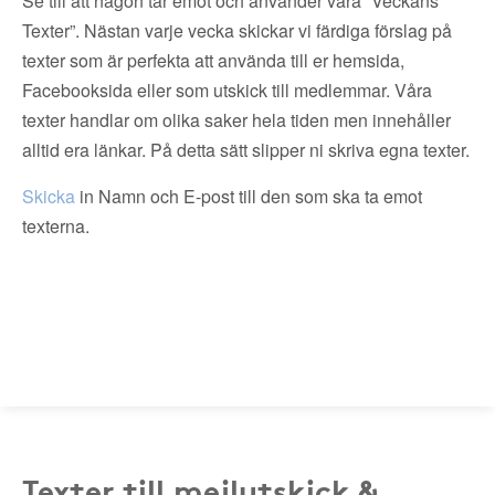
Se till att någon tar emot och använder våra ”Veckans
Texter”. Nästan varje vecka skickar vi färdiga förslag på
texter som är perfekta att använda till er hemsida,
Facebooksida eller som utskick till medlemmar. Våra
texter handlar om olika saker hela tiden men innehåller
alltid era länkar. På detta sätt slipper ni skriva egna texter.
Skicka
in Namn och E-post till den som ska ta emot
texterna.
Texter till mejlutskick &