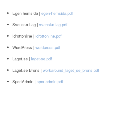
Egen hemsida |
egen-hemsida.pdf
Svenska Lag |
svenska-lag.pdf
Idrottonline |
idrottonline.pdf
WordPress |
wordpress.pdf
Laget.se |
laget-se.pdf
Laget.se Brons |
workaround_laget_se_brons.pdf
SportAdmin |
sportadmin.pdf