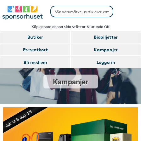
Köp genom denna sida stöttar Njurunda OK
Butiker
Biobiljetter
Presentkort
Kampanjer
Bli medlem
Logga in
Kampanjer
Går ut 9 aug -26