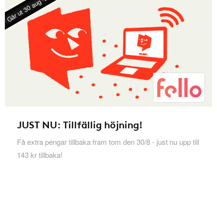
Går ut 30 aug -26
JUST NU: Tillfällig höjning!
Få extra pengar tillbaka fram tom den 30/8 - just nu upp till
143 kr tillbaka!