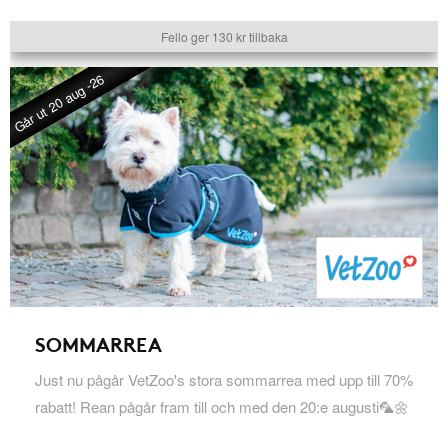
Fello ger 130 kr tillbaka
Går ut 20 aug -26
SOMMARREA
Just nu pågår VetZoo's stora sommarrea med upp till 70%
rabatt! Rean pågår fram till och med den 20:e augusti🦜🌼