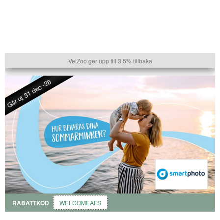
VetZoo ger upp till 3,5% tillbaka
Går ut 31 dec -26
RABATTKOD
WELCOMEAFS