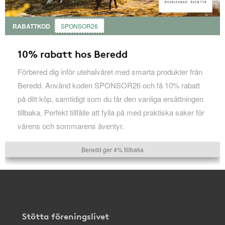
RABATTKOD
SPONSOR26
10% rabatt hos Beredd
Förbered dig inför utehalvåret med smarta produkter från
Beredd. Använd koden SPONSOR26 och få 10% rabatt
på ditt köp, samtidigt som du får den vanliga ersättningen
tillbaka. Perfekt tillfälle att fylla på med praktiska saker för
vårens och sommarens äventyr.
Beredd ger 4% tillbaka
Stötta föreningslivet