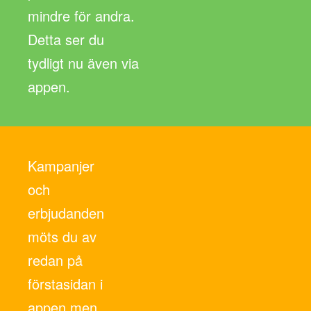
mindre för andra.
Detta ser du
tydligt nu även via
appen.
Kampanjer
och
erbjudanden
möts du av
redan på
förstasidan i
appen men