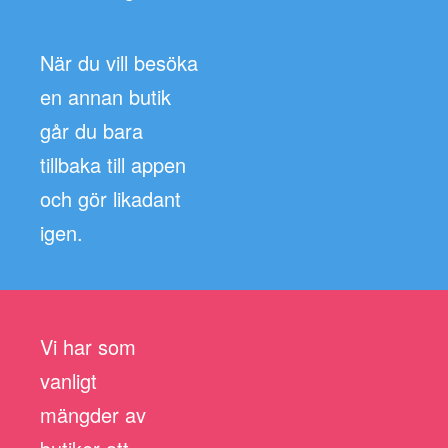
När du vill besöka
en annan butik
går du bara
tillbaka till appen
och gör likadant
igen.
Vi har som
vanligt
mängder av