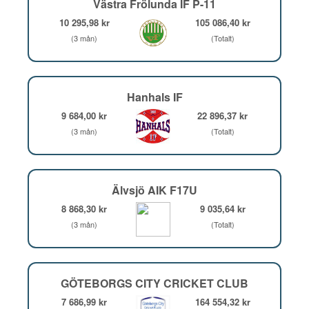
Västra Frölunda IF P-11
10 295,98 kr
105 086,40 kr
(3 mån)
(Totalt)
Hanhals IF
9 684,00 kr
22 896,37 kr
(3 mån)
(Totalt)
Älvsjö AIK F17U
8 868,30 kr
9 035,64 kr
(3 mån)
(Totalt)
GÖTEBORGS CITY CRICKET CLUB
7 686,99 kr
164 554,32 kr