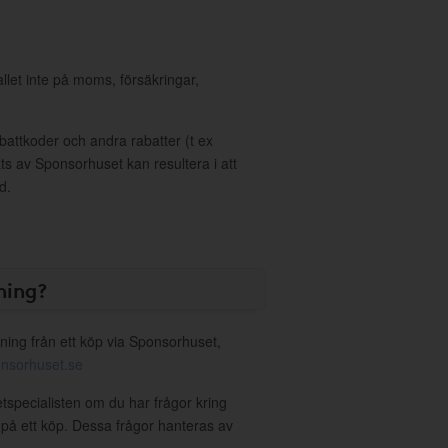
allet inte på moms, försäkringar,
ttkoder och andra rabatter (t ex
s av Sponsorhuset kan resultera i att
d.
ning?
ning från ett köp via Sponsorhuset,
nsorhuset.se
etspecialisten om du har frågor kring
g på ett köp. Dessa frågor hanteras av