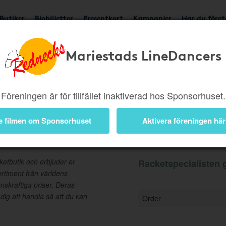
Butiker
Biobiljetter
Presentkort
Kampanjer
Har du före
Mariestads LineDancers
Ger 2%
Besök butik
Föreningen är för tillfället inaktiverad hos Sponsorhuset.
e filmen om Sponsorhuset
Aktivera föreningen här
Information
ketbutik och erbjuder er
Racketspecialisten g
ortiment från världens
nskraftiga priser. Deras
r dig att handla så att du kan
Order