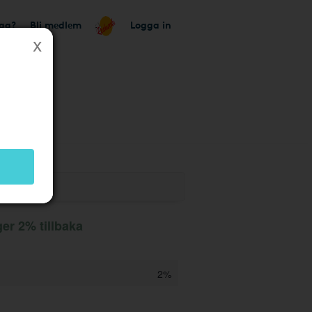
tag?
Bli medlem
Logga in
er 2% tillbaka
2%