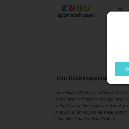
S
Om Racketspecialisten
Racketspecialisten är nordens störta rac
som utövar racketsport ett noga utvalt s
ledande varumärken till mycket konkurre
ambition är att erbjuda ett enkelt sätt fö
ägna din tid åt att utöva din sport.