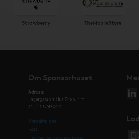
Strawberry
TheMobileStore
Om Sponsorhuset
Mer
Adress
:
Lagergatan 1 Hus B19a, 4 tr
415 11 Göteborg
Lad
Kontakta oss
FAQ
Läs mer om Sponsorhuset