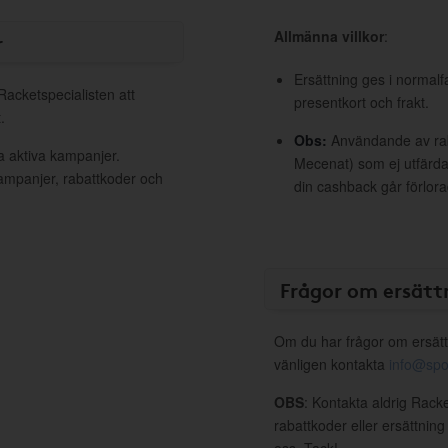
Allmänna villkor
:
r
Ersättning ges i normalf
Racketspecialisten att
presentkort och frakt.
.
Obs:
Användande av raba
a aktiva kampanjer.
Mecenat) som ej utfärdat
kampanjer, rabattkoder och
din cashback går förlora
Frågor om ersätt
Om du har frågor om ersätt
vänligen kontakta
info@spo
OBS
: Kontakta aldrig Rack
rabattkoder eller ersättnin