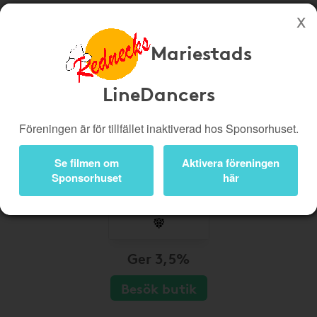
Mariestads
Köp genom denna sida stöttar Mariestads LineDancers
Butiker
Biobiljetter
LineDancers
Presentkort
Kampanjer
Föreningen är för tillfället inaktiverad hos Sponsorhuset.
Bli medlem
Logga in
Se filmen om
Aktivera föreningen
Sponsorhuset
här
Ger 3,5%
Besök butik