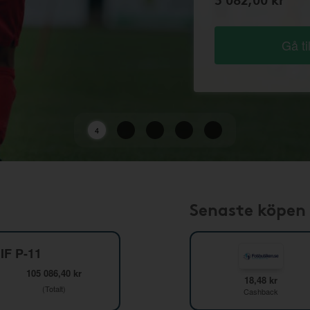
Gå ti
2
Senaste köpen
IF P-11
105 086,40 kr
18,48 kr
(Totalt)
Cashback