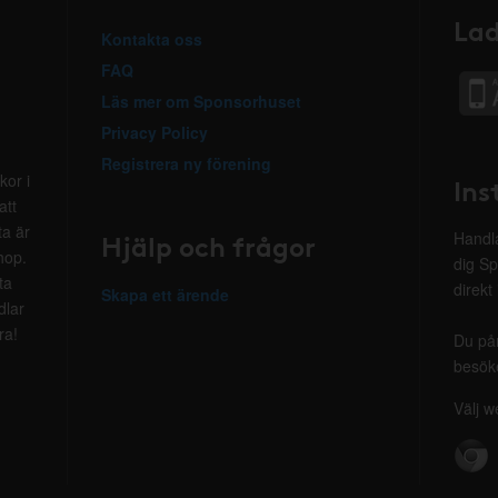
Lad
Kontakta oss
FAQ
Läs mer om Sponsorhuset
Privacy Policy
Registrera ny förening
kor i
Ins
att
ta är
Hjälp och frågor
Handla
hop.
dig Sp
ta
direkt
Skapa ett ärende
dlar
ra!
Du på
besöke
Välj w