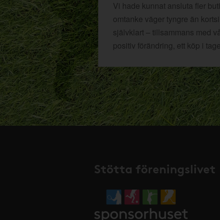
Vi hade kunnat ansluta fler bu
omtanke väger tyngre än kortsikt
självklart – tillsammans med v
positiv förändring, ett köp i tage
Stötta föreningslivet