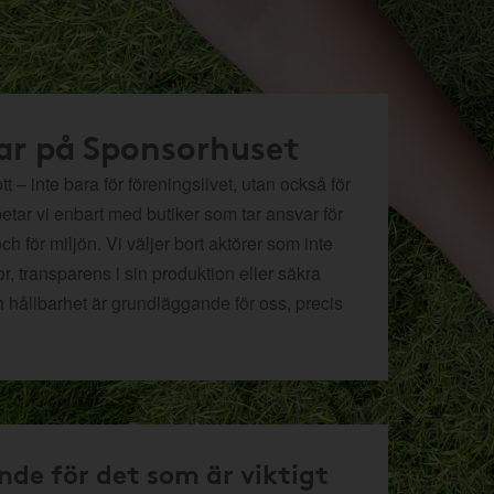
ar på Sponsorhuset
t – inte bara för föreningslivet, utan också för
betar vi enbart med butiker som tar ansvar för
och för miljön.
Vi väljer bort aktörer som inte
r, transparens i sin produktion eller säkra
h hållbarhet är grundläggande för oss, precis
nde för det som är viktigt