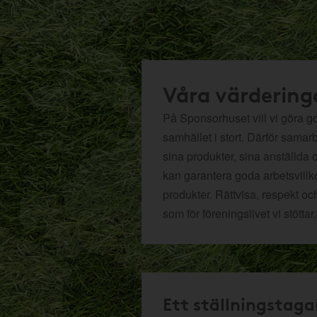
Våra värdering
På Sponsorhuset vill vi göra got
samhället i stort. Därför samar
sina produkter, sina anställda 
kan garantera goda arbetsvillko
produkter. Rättvisa, respekt oc
som för föreningslivet vi stöttar.
Ett ställningstaga