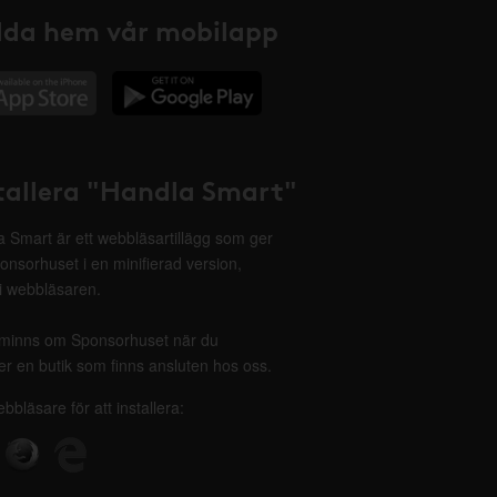
da hem vår mobilapp
tallera "Handla Smart"
 Smart är ett webbläsartillägg som ger
onsorhuset i en minifierad version,
 i webbläsaren.
minns om Sponsorhuset när du
r en butik som finns ansluten hos oss.
ebbläsare för att installera: