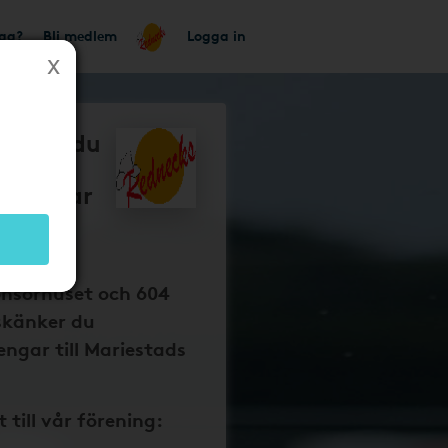
tag?
Bli medlem
Logga in
så får du
tads
s pengar
 dina
onsorhuset och 604
skänker du
ngar till Mariestads
t till vår förening: