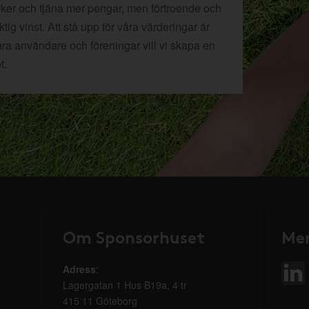
tiker och tjäna mer pengar, men förtroende och
ig vinst. Att stå upp för våra värderingar är
åra användare och föreningar vill vi skapa en
t.
Om Sponsorhuset
Mer
Adress
:
Lagergatan 1 Hus B19a, 4 tr
415 11 Göteborg