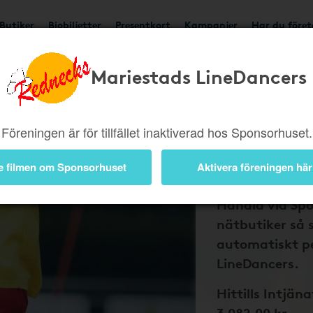
Butiker
Biobiljetter
Presentkort
Kampanjer
Har du före
Mariestads LineDancers
Bli medlem 
och Maries
Föreningen är för tillfället inaktiverad hos Sponsorhuset.
LineDancer
tillbaka på
e filmen om Sponsorhuset
Aktivera föreningen här
nätköp
Handla via Sp
nätbutiker så 
automatiskt pe
LineDancers.
Hittills Intjäna
3 082,00 kr