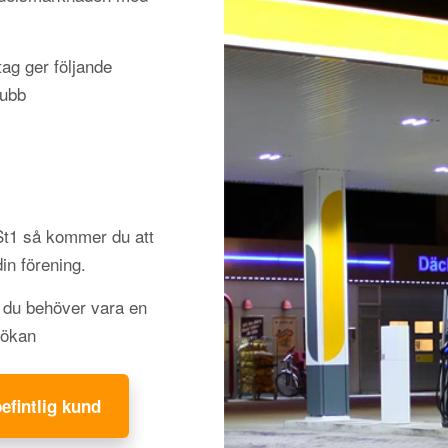
ag ger följande
lubb
 St1 så kommer du att
din förening.
h du behöver vara en
sökan
befintlig kund