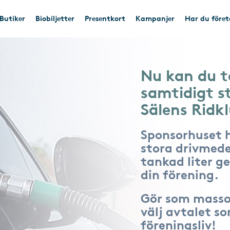
Butiker
Biobiljetter
Presentkort
Kampanjer
Har du före
Nu kan du t
samtidigt s
Sälens Ridk
Sponsorhuset 
stora drivmede
tankad liter ger
din förening.
Gör som masso
välj avtalet s
föreningsliv!