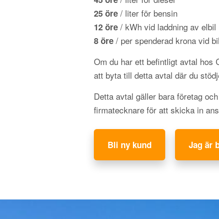
/ liter för bensin
25 öre
/ kWh vid laddning av elbil
12 öre
/ per spenderad krona vid bil
8 öre
Om du har ett befintligt avtal hos
att byta till detta avtal där du stöd
Detta avtal gäller bara företag oc
firmatecknare för att skicka in an
Bli ny kund
Jag är 