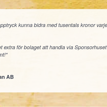
ptryck kunna bidra med tusentals kronor varje å
t extra för bolaget att handla via Sponsorhuset
t!"
jan AB