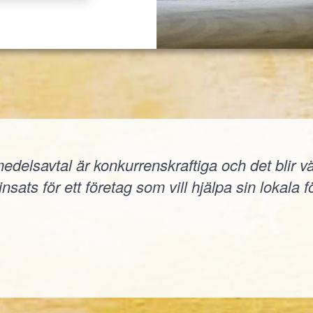
elsavtal är konkurrenskraftiga och det blir väld
nsats för ett företag som vill hjälpa sin lokala f