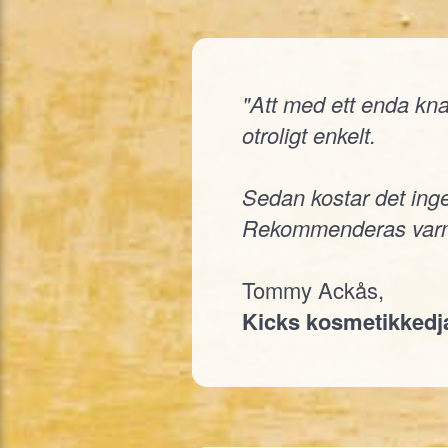
"Att med ett enda knap
otroligt enkelt.
Sedan kostar det inge
Rekommenderas varm
Tommy Ackås,
Kicks kosmetikked