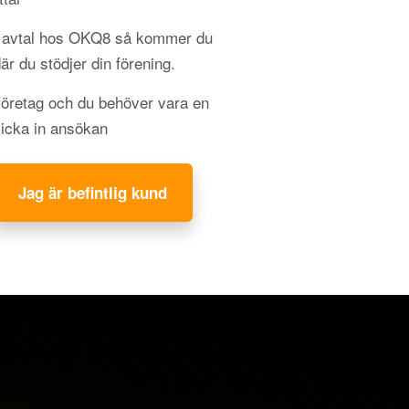
gt avtal hos OKQ8 så kommer du
 där du stödjer din förening.
 företag och du behöver vara en
kicka in ansökan
Jag är befintlig kund