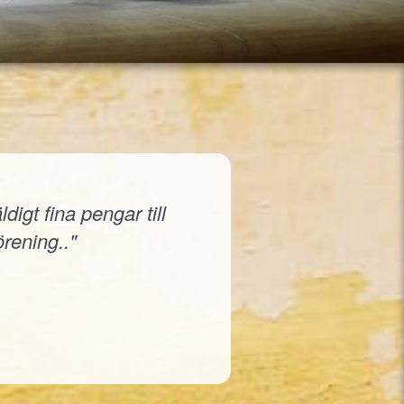
igt fina pengar till
örening.."