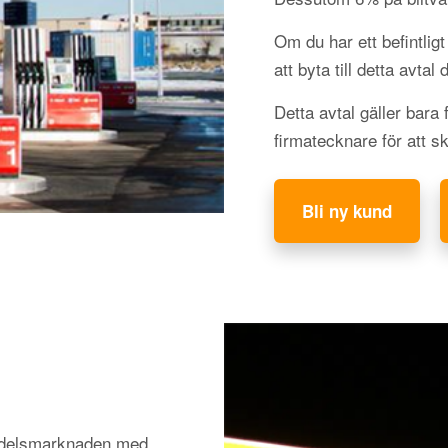
Om du har ett befintli
att byta till detta avtal
Detta avtal gäller bara
firmatecknare för att s
Bli ny kund
medelsmarknaden med