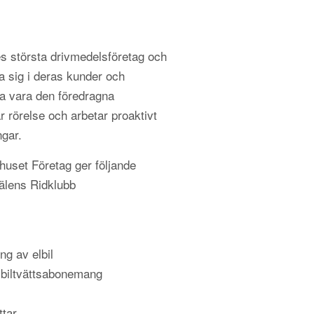
s största drivmedelsföretag och
a sig i deras kunder och
 vara den föredragna
r rörelse och arbetar proaktivt
ngar.
uset Företag ger följande
Sälens Ridklubb
ng av elbil
 biltvättsabonemang
ttar