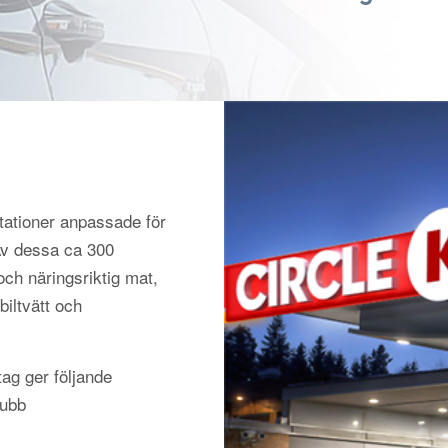
tationer anpassade för
 Av dessa ca 300
och näringsriktig mat,
biltvätt och
ag ger följande
lubb