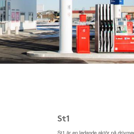
St1
St1 är en ledande aktör på driv