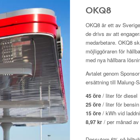
OKQ8
OKQ8 är ett av Sverige
de drivs av att engager
medarbetare. OKQ8 ska
möjliggöraren för hållba
med nya hållbara lösni
Avtalet genom Sponsorh
ersättning till Malung-
/ liter för diesel
45 öre
/ liter för bensin
25 öre
/ kWh vid laddni
15 öre
/ per månad av
8,97 kr
Dessutom 6% på biltvä