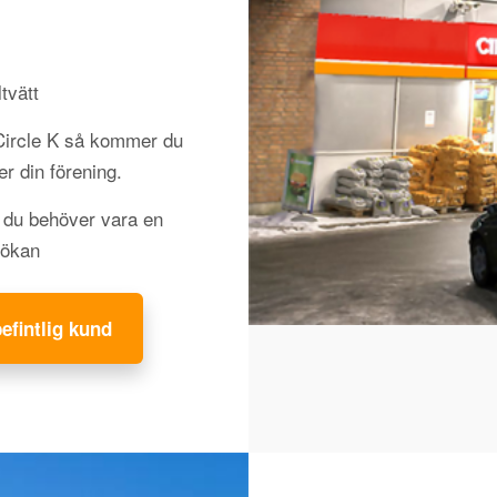
tvätt
 Circle K så kommer du
jer din förening.
h du behöver vara en
sökan
befintlig kund