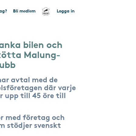
tag?
Bli medlem
Logga in
anka bilen och
tötta Malung-
lubb
har avtal med de
lsföretagen där varje
 upp till 45 öre till
r med företag och
om stödjer svenskt