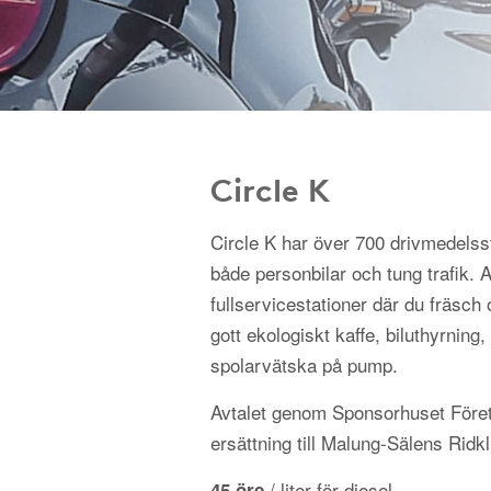
Circle K
Circle K har över 700 drivmedelss
både personbilar och tung trafik.
fullservicestationer där du fräsch 
gott ekologiskt kaffe, biluthyrning, 
spolarvätska på pump.
Avtalet genom Sponsorhuset Föret
ersättning till Malung-Sälens Ridk
/ liter för diesel
45 öre