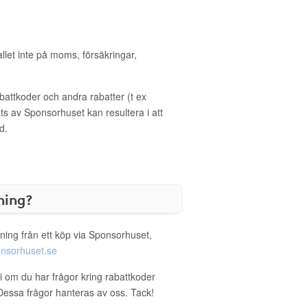
allet inte på moms, försäkringar,
ttkoder och andra rabatter (t ex
s av Sponsorhuset kan resultera i att
d.
ning?
ning från ett köp via Sponsorhuset,
nsorhuset.se
i om du har frågor kring rabattkoder
. Dessa frågor hanteras av oss. Tack!