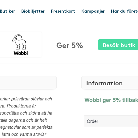
Butiker
Biobiljetter
Presentkort
Kampanjer
Har du före
Ger 5%
Besök butik
Information
erkar prisvärda stövlar och
Wobbi ger 5% tillba
rra. Produkterna är
 superlätta och sköna att ha
kalla dagarna och är helt
Order
regnstövlar som är perfekta
, lätta och varma stövlar