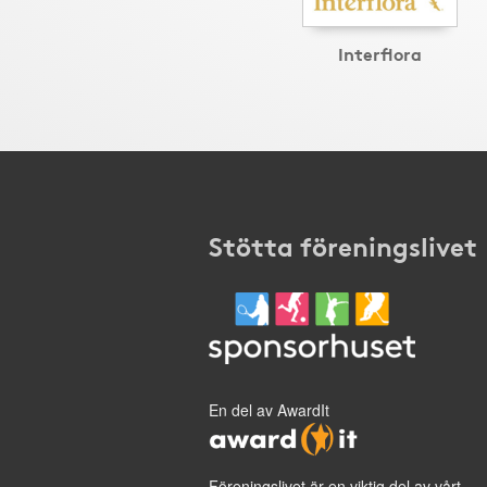
Interflora
Stötta föreningslivet
En del av AwardIt
Föreningslivet är en viktig del av vårt