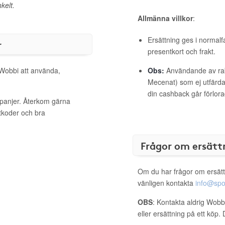
kelt.
Allmänna villkor
:
Ersättning ges i normalf
r
presentkort och frakt.
 Wobbi att använda,
Obs:
Användande av raba
Mecenat) som ej utfärdat
din cashback går förlora
mpanjer. Återkom gärna
ttkoder och bra
Frågor om ersätt
Om du har frågor om ersätt
vänligen kontakta
info@spo
OBS
: Kontakta aldrig Wobb
eller ersättning på ett köp