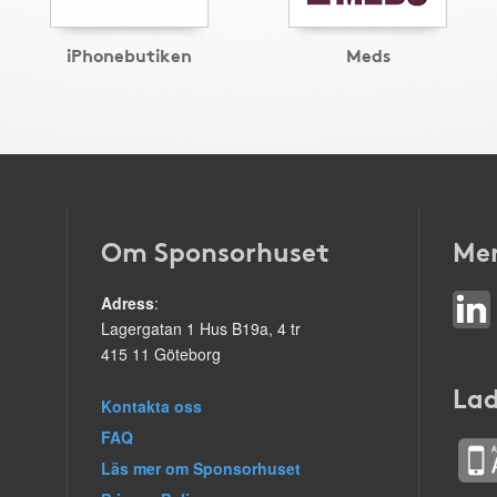
iPhonebutiken
Meds
Om Sponsorhuset
Mer
Adress
:
Lagergatan 1 Hus B19a, 4 tr
415 11 Göteborg
Lad
Kontakta oss
FAQ
Läs mer om Sponsorhuset