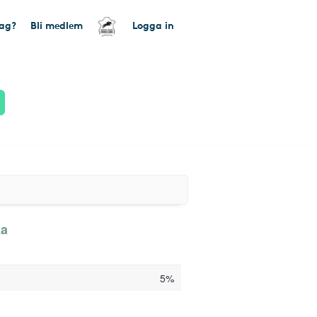
tag?
Bli medlem
Logga in
ka
5%