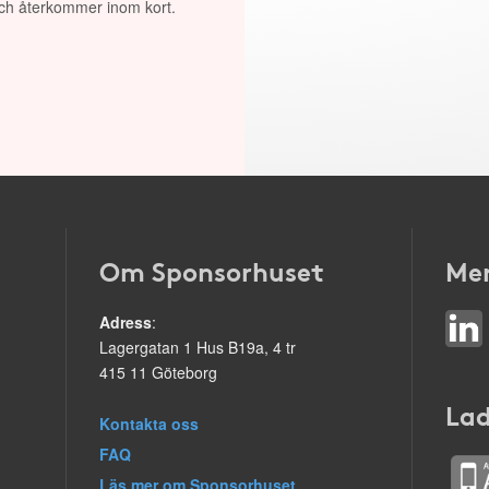
 och återkommer inom kort.
Om Sponsorhuset
Mer
Adress
:
Lagergatan 1 Hus B19a, 4 tr
415 11 Göteborg
Lad
Kontakta oss
FAQ
Läs mer om Sponsorhuset