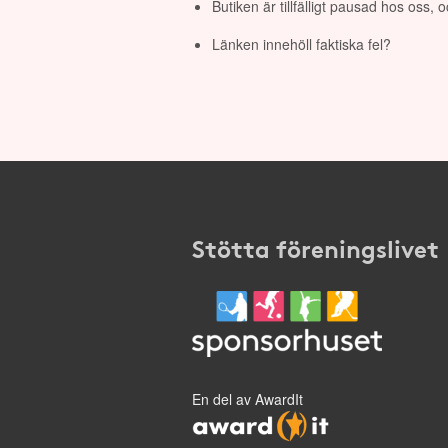
Butiken är tillfälligt pausad hos oss,
Länken innehöll faktiska fel?
Stötta föreningslivet
En del av AwardIt