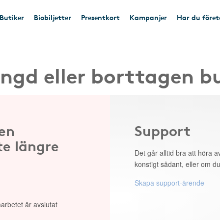
Butiker
Biobiljetter
Presentkort
Kampanjer
Har du före
ngd eller borttagen b
 en
Support
te längre
Det går alltid bra att höra av
konstigt sådant, eller om du
Skapa support-ärende
arbetet är avslutat