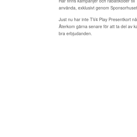
Här finns kampanjer och rabattkoder till
använda, exklusivt genom Sponsorhuset
Just nu har inte TV4 Play Presentkort n
Återkom gärna senare för att ta del av 
bra erbjudanden.