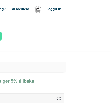
tag?
Bli medlem
Logga in
 ger 5% tillbaka
5%