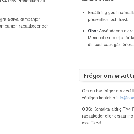
 TV4 Play Presentkort att
.
Ersättning ges i normalf
ågra aktiva kampanjer.
presentkort och frakt.
kampanjer, rabattkoder och
Obs:
Användande av raba
Mecenat) som ej utfärdat
din cashback går förlora
Frågor om ersätt
Om du har frågor om ersätt
vänligen kontakta
info@spo
OBS
: Kontakta aldrig TV4 
rabattkoder eller ersättnin
oss. Tack!