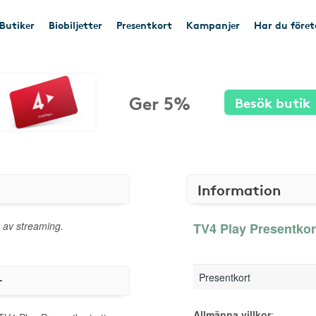
Butiker
Biobiljetter
Presentkort
Kampanjer
Har du före
Ger 5%
Besök butik
Information
 av streaming.
TV4 Play Presentkort
Presentkort
r
Allmänna villkor
: