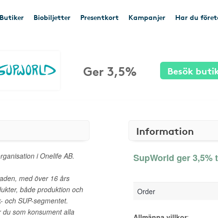
Butiker
Biobiljetter
Presentkort
Kampanjer
Har du före
Ger 3,5%
Besök buti
Information
ganisation i Onelife AB.
SupWorld ger 3,5% t
naden, med över 16 års
dukter, både produktion och
Order
ak- och SUP-segmentet.
er du som konsument alla
Allmänna villkor
: