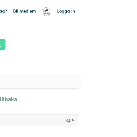
tag?
Bli medlem
Logga in
k
illbaka
3,5%