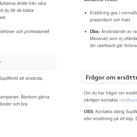
ukterna direkt från våra
att du får de bästa
Ersättning ges i normalf
set.
presentkort och frakt.
 behöver och professionell
Obs:
Användande av raba
Mecenat) som ej utfärdat
din cashback går förlora
r
Frågor om ersätt
l SupWorld att använda,
Om du har frågor om ersätt
 kampanjer. Återkom gärna
vänligen kontakta
info@spo
ttkoder och bra
OBS
: Kontakta aldrig SupW
eller ersättning på ett köp