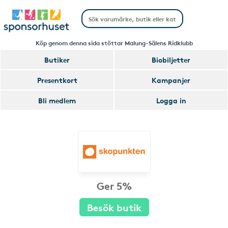
Köp genom denna sida stöttar Malung-Sälens Ridklubb
Butiker
Biobiljetter
Presentkort
Kampanjer
Bli medlem
Logga in
Ger 5%
Besök butik