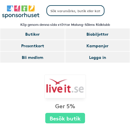
Köp genom denna sida stöttar Malung-Sälens Ridklubb
Butiker
Biobiljetter
Presentkort
Kampanjer
Bli medlem
Logga in
Ger 5%
Besök butik