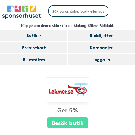
Köp genom denna sida stöttar Malung-Sälens Ridklubb
Butiker
Biobiljetter
Presentkort
Kampanjer
Bli medlem
Logga in
Ger 5%
Besök butik