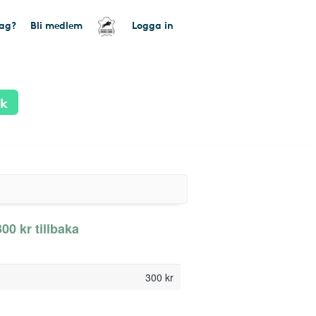
tag?
Bli medlem
Logga in
ik
00 kr tillbaka
300 kr