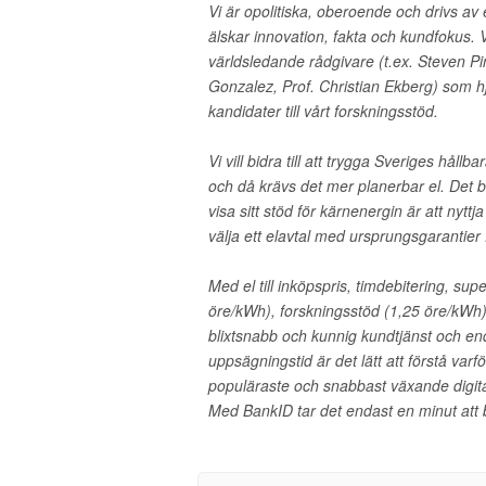
Vi är opolitiska, oberoende och drivs av
älskar innovation, fakta och kundfokus. 
världsledande rådgivare (t.ex. Steven Pi
Gonzalez, Prof. Christian Ekberg) som hj
kandidater till vårt forskningsstöd.
Vi vill bidra till att trygga Sveriges hållb
och då krävs det mer planerbar el. Det b
visa sitt stöd för kärnenergin är att nyt
välja ett elavtal med ursprungsgarantier
Med el till inköpspris, timdebitering, su
öre/kWh), forskningsstöd (1,25 öre/kWh)
blixtsnabb och kunnig kundtjänst och e
uppsägningstid är det lätt att förstå varf
populäraste och snabbast växande digita
Med BankID tar det endast en minut att b