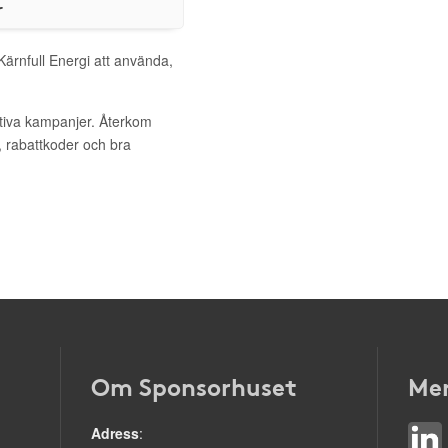
r
Kärnfull Energi att använda,
ktiva kampanjer. Återkom
, rabattkoder och bra
Om Sponsorhuset
Mer
Adress
: