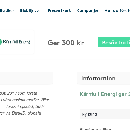
Butiker
Biobiljetter
Presentkort
Kampanjer
Har du före
Ger 300 kr
Besök but
Information
usti 2019 som första
Kärnfull Energi ger 3
 våra sociala medier följer
k — forskningsstöd, SMR-
kter via BankID, globala
Ny kund
Allmänna villkor
: