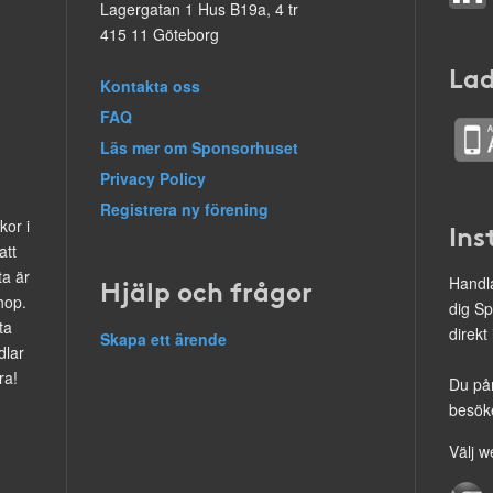
Lagergatan 1 Hus B19a, 4 tr
415 11 Göteborg
Lad
Kontakta oss
FAQ
Läs mer om Sponsorhuset
Privacy Policy
Registrera ny förening
kor i
Ins
att
ta är
Hjälp och frågor
Handla
hop.
dig Sp
ta
direkt
Skapa ett ärende
dlar
ra!
Du på
besöke
Välj w