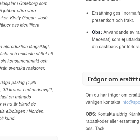
 eldsjälar i Göteborg som
Vi jobbar nära våra
Ersättning ges i normalf
nker, Kirsty Gogan, José
presentkort och frakt.
älper oss identifiera
Obs:
Användande av raba
Mecenat) som ej utfärdat
ara elproduktion långsiktigt,
din cashback går förlora
ästa och enklaste sättet att
tja sin konsumentmakt och
 från svenska reaktorer.
Frågor om ersätt
perlåga påslag (1,95
, 39 kronor i månadsavgift,
Om du har frågor om ersätt
ndast en månads
vänligen kontakta
info@spo
ör vi nu är bland de
la elbolagen i Norden.
OBS
: Kontakta aldrig Kärnf
li kund.
rabattkoder eller ersättnin
oss. Tack!