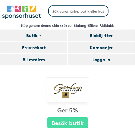
Köp genom denna sida stöttar Malung-Sälens Ridklubb
Butiker
Biobiljetter
Presentkort
Kampanjer
Bli medlem
Logga in
Ger 5%
Besök butik