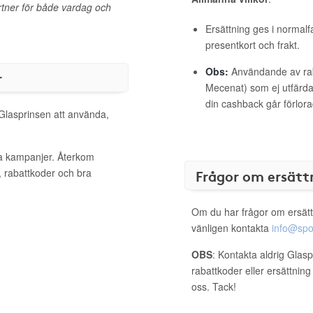
partner för både vardag och
Ersättning ges i normalf
presentkort och frakt.
Obs:
Användande av raba
r
Mecenat) som ej utfärdat
din cashback går förlora
 Glasprinsen att använda,
va kampanjer. Återkom
, rabattkoder och bra
Frågor om ersätt
Om du har frågor om ersätt
vänligen kontakta
info@spo
OBS
: Kontakta aldrig Glas
rabattkoder eller ersättnin
oss. Tack!