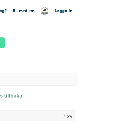
tag?
Bli medlem
Logga in
k
 tillbaka
7,5%