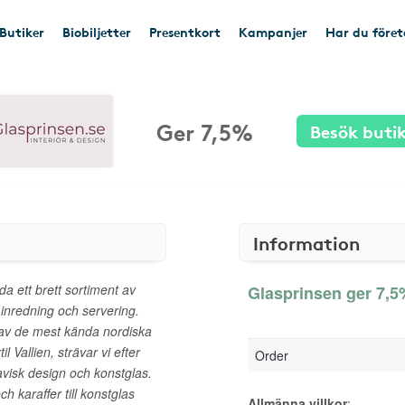
Butiker
Biobiljetter
Presentkort
Kampanjer
Har du före
Ger 7,5%
Besök buti
Information
da ett brett sortiment av
Glasprinsen ger 7,5%
 inredning och servering.
av de mest kända nordiska
 Vallien, strävar vi efter
Order
avisk design och konstglas.
ch karaffer till konstglas
Allmänna villkor
: