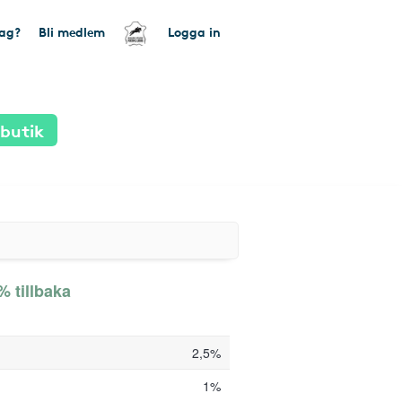
tag?
Bli medlem
Logga in
 butik
% tillbaka
2,5%
1%