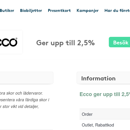
Butiker
Biobiljetter
Presentkort
Kampanjer
Har du före
Ger upp till 2,5%
Besök
Information
bra skor och lädervaror.
Ecco ger upp till 2,5
presentera våra färdiga skor i
stor vikt vid detaljer,
Order
Outlet, Rabattkod