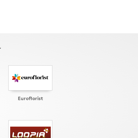
r
Euroflorist