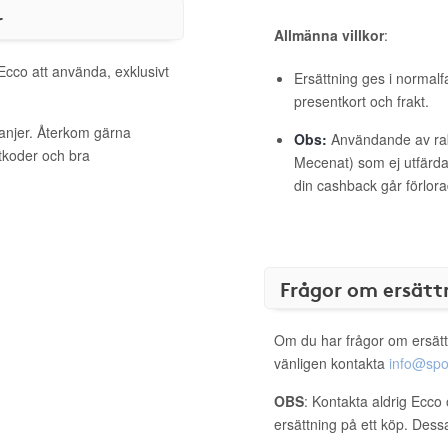
r
Allmänna villkor
:
 Ecco att använda, exklusivt
Ersättning ges i normalf
presentkort och frakt.
anjer. Återkom gärna
Obs:
Användande av raba
ttkoder och bra
Mecenat) som ej utfärdat
din cashback går förlora
Frågor om ersätt
Om du har frågor om ersätt
vänligen kontakta
info@spo
OBS
: Kontakta aldrig Ecco 
ersättning på ett köp. Dess