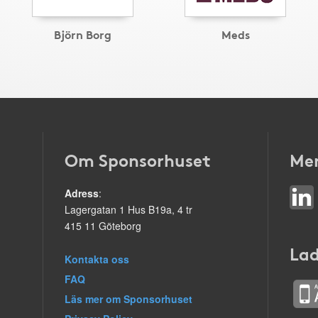
Björn Borg
Meds
Om Sponsorhuset
Mer
Adress
:
Lagergatan 1 Hus B19a, 4 tr
415 11 Göteborg
Lad
Kontakta oss
FAQ
Läs mer om Sponsorhuset