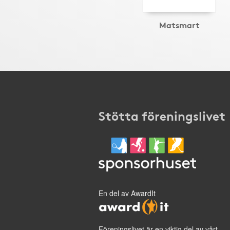
Matsmart
Stötta föreningslivet
En del av AwardIt
Föreningslivet är en viktig del av vårt