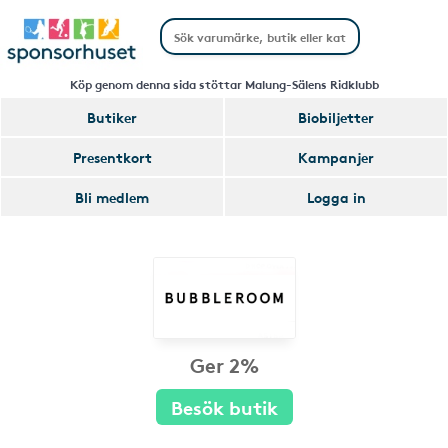
Köp genom denna sida stöttar Malung-Sälens Ridklubb
Butiker
Biobiljetter
Presentkort
Kampanjer
Bli medlem
Logga in
Ger 2%
Besök butik