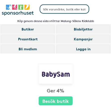
Köp genom denna sida stöttar Malung-Sälens Ridklubb
Butiker
Biobiljetter
Presentkort
Kampanjer
Bli medlem
Logga in
Ger 4%
Besök butik